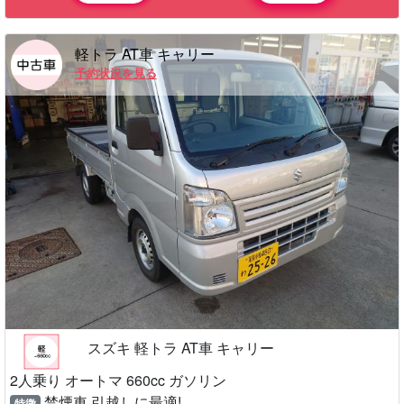
軽トラ AT車 キャリー
予約状況を見る
スズキ 軽トラ AT車 キャリー
2人乗り オートマ 660cc ガソリン
禁煙車 引越しに最適!
特徴