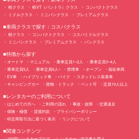
軽クラス
軽VT（バントラ）クラス
コンパクトクラス
ミドルクラス
ミニバンクラス
プレミアムクラス
■車両クラスで探す：コスパクラス
軽クラス
コンパクトクラス
コスパミドルクラス
ミニバンクラス
プレミアムクラス
バンクラス
■特徴から探す
オートマ
マニュアル
乗車定員1~2人
乗車定員3~4人
乗車定員5人
乗車定員6人~
禁煙車
オープン
福祉車両
EV車
ハイブリッド車
バイク
スタッドレス装着車
キャンピングカー
貨物・トラック
ペット可
定員10人以上
■レンタカーのご利用について
はじめての方へ
ご利用の流れ
事故・故障
交通違反
保険・補償
貸渡約款
プライバシーポリシー
特定商取引法に基づく表示
リンクについて
■関連コンテンツ
100円レンタカーブログ
レンタカー・中古車を買う