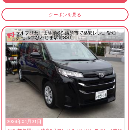
クーポンを見る
セルフびわじま駅前SS 清須市で格安レン... 愛知
県 セルフびわじま駅前SS店
2026年04月21日