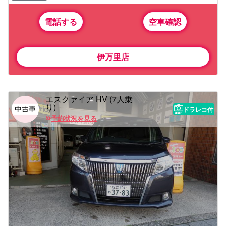
電話する
空車確認
伊万里店
エスクァイア HV (7人乗
り)
ドラレコ付
予約状況を見る