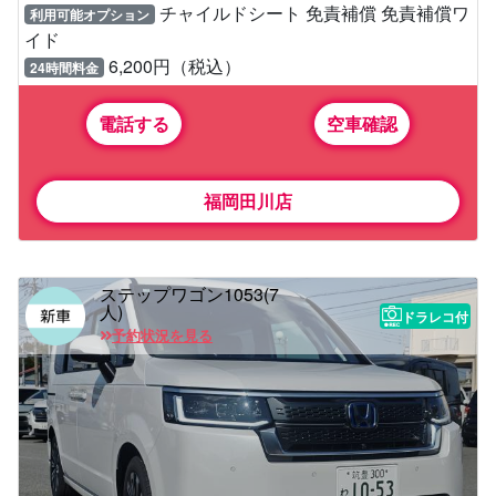
チャイルドシート 免責補償 免責補償ワ
利用可能オプション
イド
6,200円（税込）
24時間料金
電話する
空車確認
福岡田川店
ステップワゴン1053(7
人)
ドラレコ付
予約状況を見る