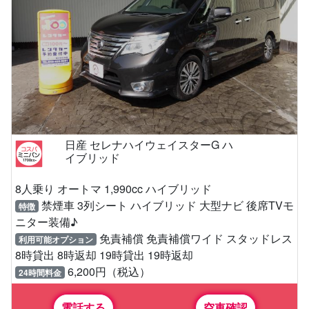
日産 セレナハイウェイスターG ハ
イブリッド
8人乗り オートマ 1,990cc ハイブリッド
禁煙車 3列シート ハイブリッド 大型ナビ 後席TVモ
特徴
ニター装備♪
免責補償 免責補償ワイド スタッドレス
利用可能オプション
8時貸出 8時返却 19時貸出 19時返却
6,200円（税込）
24時間料金
電話する
空車確認