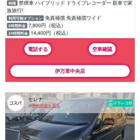
禁煙車 ハイブリッド ドライブレコーダー 新車で家
特徴
族旅行!
免責補償 免責補償ワイド
利用可能オプション
7,800円（税込）
6時間料金
14,400円（税込）
24時間料金
電話する
空車確認
伊万里中央店
セレナ
ドラレコ付
予約状況を見る