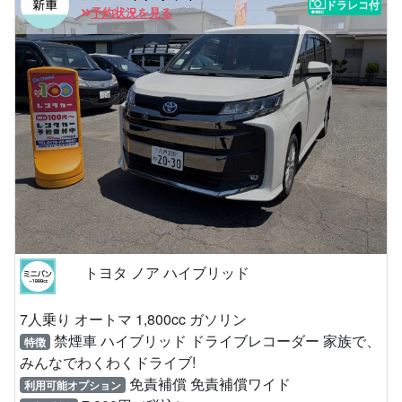
ドラレコ付
予約状況を見る
トヨタ ノア ハイブリッド
7人乗り オートマ 1,800cc ガソリン
禁煙車 ハイブリッド ドライブレコーダー 家族で、
特徴
みんなでわくわくドライブ!
免責補償 免責補償ワイド
利用可能オプション