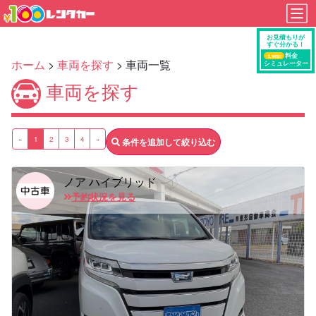
ホーム
>
車両を探す
> 車両一覧
車両を探す
«
1
2
3
4
»
条件を追加して絞り込む
ノア ハイブリッド
予約状況を見る