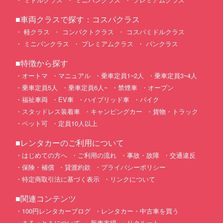
■車両クラスで探す：コスパクラス
軽クラス
コンパクトクラス
コスパミドルクラス
ミニバンクラス
プレミアムクラス
バンクラス
■特徴から探す
オートマ
マニュアル
乗車定員1~2人
乗車定員3~4人
乗車定員5人
乗車定員6人~
禁煙車
オープン
福祉車両
EV車
ハイブリッド車
バイク
スタッドレス装着車
キャンピングカー
貨物・トラック
ペット可
定員10人以上
■レンタカーのご利用について
はじめての方へ
ご利用の流れ
事故・故障
交通違反
保険・補償
貸渡約款
プライバシーポリシー
特定商取引法に基づく表示
リンクについて
■関連コンテンツ
100円レンタカーブログ
レンタカー・中古車を買う
まるっと１について
新車市場
リクルート