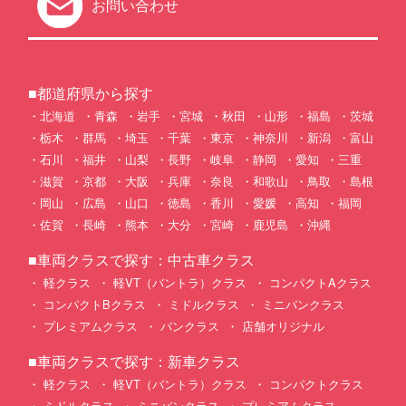
お問い合わせ
■都道府県から探す
北海道
青森
岩手
宮城
秋田
山形
福島
茨城
栃木
群馬
埼玉
千葉
東京
神奈川
新潟
富山
石川
福井
山梨
長野
岐阜
静岡
愛知
三重
滋賀
京都
大阪
兵庫
奈良
和歌山
鳥取
島根
岡山
広島
山口
徳島
香川
愛媛
高知
福岡
佐賀
長崎
熊本
大分
宮崎
鹿児島
沖縄
■車両クラスで探す：中古車クラス
軽クラス
軽VT（バントラ）クラス
コンパクトAクラス
コンパクトBクラス
ミドルクラス
ミニバンクラス
プレミアムクラス
バンクラス
店舗オリジナル
■車両クラスで探す：新車クラス
軽クラス
軽VT（バントラ）クラス
コンパクトクラス
ミドルクラス
ミニバンクラス
プレミアムクラス