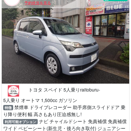
予約状況を見る
トヨタ スペイド 5人乗りraitoburu-
5人乗り オートマ 1,500cc ガソリン
禁煙車 ドライブレコーダー 助手席側スライドドア 乗
特徴
り降り便利 幅 高さもあり圧迫感無し!
ナビ チャイルドシート 免責補償 免責補償
利用可能オプション
ワイド ベビーシート(新生児・後ろ向き取付) ジュニアシー