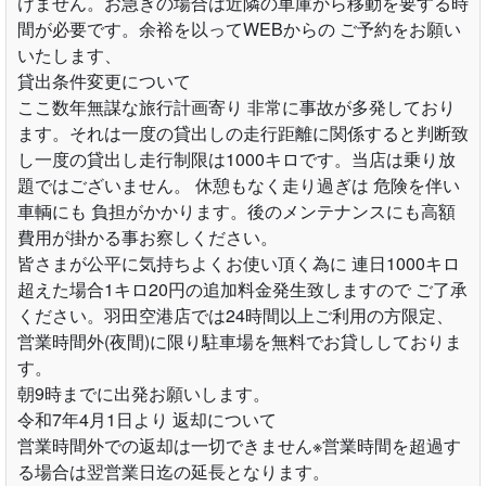
けません。お急ぎの場合は近隣の車庫から移動を要する時
間が必要です。余裕を以ってWEBからの ご予約をお願い
いたします、
貸出条件変更について
ここ数年無謀な旅行計画寄り 非常に事故が多発しており
ます。それは一度の貸出しの走行距離に関係すると判断致
し一度の貸出し走行制限は1000キロです。当店は乗り放
題ではございません。 休憩もなく走り過ぎは 危険を伴い
車輌にも 負担がかかります。後のメンテナンスにも高額
費用が掛かる事お察しください。
皆さまが公平に気持ちよくお使い頂く為に 連日1000キロ
超えた場合1キロ20円の追加料金発生致しますので ご了承
ください。羽田空港店では24時間以上ご利用の方限定、
営業時間外(夜間)に限り駐車場を無料でお貸ししておりま
す。
朝9時までに出発お願いします。
令和7年4月1日より 返却について
営業時間外での返却は一切できません※営業時間を超過す
る場合は翌営業日迄の延長となります。