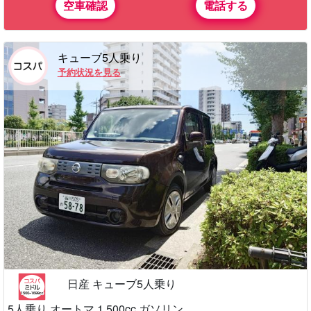
空車確認
電話する
キューブ5人乗り
予約状況を見る
日産 キューブ5人乗り
5人乗り オートマ 1,500cc ガソリン