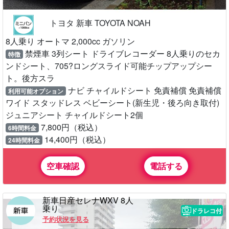
トヨタ 新車 TOYOTA NOAH
8人乗り オートマ 2,000cc ガソリン
禁煙車 3列シート ドライブレコーダー 8人乗りのセカ
特徴
ンドシート、705?ロングスライド可能チップアップシー
ト。後方スラ
ナビ チャイルドシート 免責補償 免責補償
利用可能オプション
ワイド スタッドレス ベビーシート(新生児・後ろ向き取付)
ジュニアシート チャイルドシート2個
7,800円（税込）
6時間料金
14,400円（税込）
24時間料金
空車確認
電話する
新車日産セレナWXV 8人
乗り
ドラレコ付
予約状況を見る