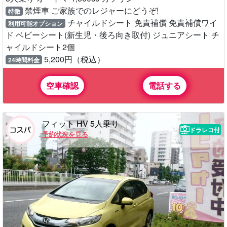
禁煙車 ご家族でのレジャーにどうぞ!
特徴
チャイルドシート 免責補償 免責補償ワイ
利用可能オプション
ド ベビーシート(新生児・後ろ向き取付) ジュニアシート チ
ャイルドシート2個
5,200円（税込）
24時間料金
空車確認
電話する
フィット HV 5人乗り
ドラレコ付
予約状況を見る