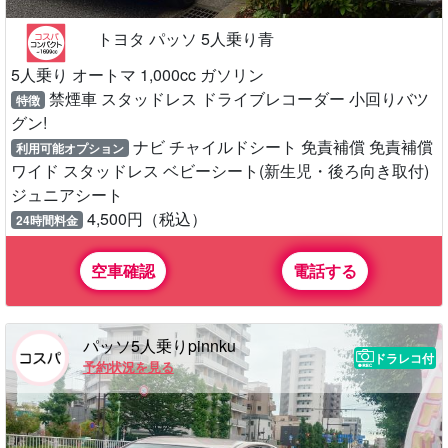
トヨタ パッソ 5人乗り青
5人乗り オートマ 1,000cc ガソリン
禁煙車 スタッドレス ドライブレコーダー 小回りバツ
特徴
グン!
ナビ チャイルドシート 免責補償 免責補償
利用可能オプション
ワイド スタッドレス ベビーシート(新生児・後ろ向き取付)
ジュニアシート
4,500円（税込）
24時間料金
空車確認
電話する
パッソ5人乗りpinnku
ドラレコ付
予約状況を見る