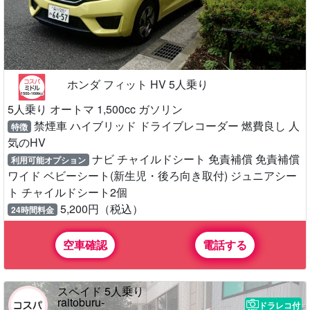
ホンダ フィット HV 5人乗り
5人乗り オートマ 1,500cc ガソリン
禁煙車 ハイブリッド ドライブレコーダー 燃費良し 人
特徴
気のHV
ナビ チャイルドシート 免責補償 免責補償
利用可能オプション
ワイド ベビーシート(新生児・後ろ向き取付) ジュニアシー
ト チャイルドシート2個
5,200円（税込）
24時間料金
空車確認
電話する
スペイド 5人乗り
raitoburu-
ドラレコ付