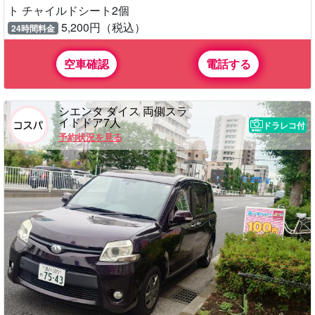
ト チャイルドシート2個
5,200円（税込）
24時間料金
空車確認
電話する
シエンタ ダイス 両側スラ
イドドア7人
ドラレコ付
予約状況を見る