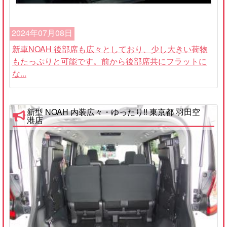
2024年07月08日
新車NOAH 後部席も広々としており、少し大きい荷物
もたっぷりと可能です。前から後部席共にフラットに
な...
新型 NOAH 内装広々・ゆったり!! 東京都 羽田空
港店