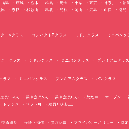
福島
茨城
栃木
群馬
埼玉
千葉
東京
神奈川
新
兵庫
奈良
和歌山
鳥取
島根
岡山
広島
山口
徳島
クトAクラス
コンパクトBクラス
ミドルクラス
ミニバンク
クトクラス
ミドルクラス
ミニバンクラス
プレミアムクラ
クラス
ミニバンクラス
プレミアムクラス
バンクラス
定員3~4人
乗車定員5人
乗車定員6人~
禁煙車
オープン
・トラック
ペット可
定員10人以上
交通違反
保険・補償
貸渡約款
プライバシーポリシー
特定