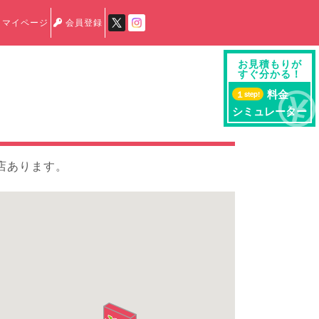
マイページ
会員登録
お見積もりが
すぐ分かる！
料金
１
step!
シミュレーター
店あります。