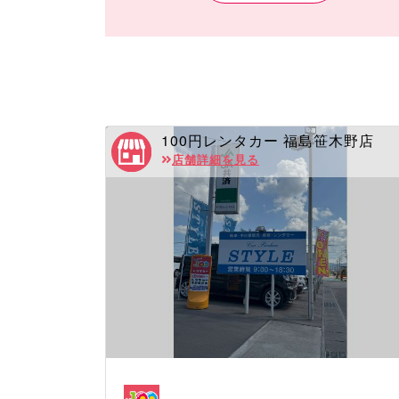
新車プレミアム
コスパ軽
コスパコンパクト
コスパミドル
コスパミニバン
100円レンタカー 福島笹木野店
コスパプレミアム
店舗詳細を見る
コスパバン