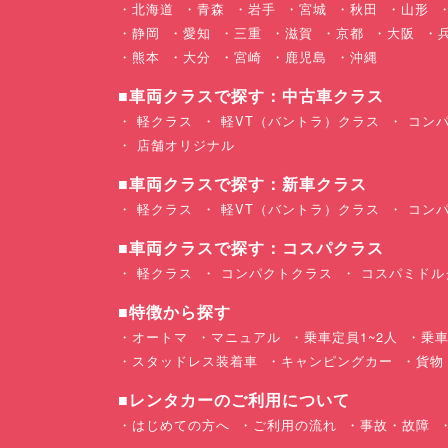
北海道
青森
岩手
宮城
秋田
山形
静岡
愛知
三重
滋賀
京都
大阪
熊本
大分
宮崎
鹿児島
沖縄
■車両クラスで探す：中古車クラス
軽クラス
軽VT（バントラ）クラス
コンパ
店舗オリジナル
■車両クラスで探す：新車クラス
軽クラス
軽VT（バントラ）クラス
コンパ
■車両クラスで探す：コスパクラス
軽クラス
コンパクトクラス
コスパミドル
■特徴から探す
オートマ
マニュアル
乗車定員1~2人
乗車
スタッドレス装着車
キャンピングカー
貨物
■レンタカーのご利用について
はじめての方へ
ご利用の流れ
事故・故障