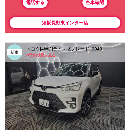
電話する
空車確認
須坂長野東インター店
トヨタ[4WD]ライズ Zグレード [6043]
予約状況を見る