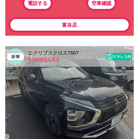
電話する
空車確認
富谷店
エクリプスクロス7507
ドラレコ付
予約状況を見る