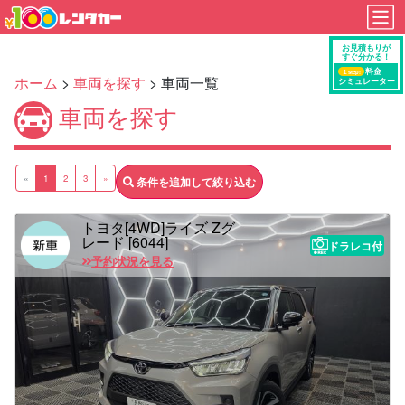
ホーム
>
車両を探す
> 車両一覧
車両を探す
«
1
2
3
»
条件を追加して絞り込む
トヨタ[4WD]ライズ Zグ
レード [6044]
ドラレコ付
予約状況を見る