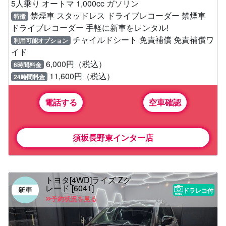
5人乗り オートマ 1,000cc ガソリン
禁煙車 スタッドレス ドライブレコーダー 禁煙車
特徴
ドライブレコーダー 手軽に新車をレンタル!
チャイルドシート 免責補償 免責補償ワ
利用可能オプション
イド
6,000円（税込）
6時間料金
11,600円（税込）
24時間料金
電話する
空車確認
須坂長野東インター店
トヨタ[4WD]ライズ Zグ
レード [6041]
ドラレコ付
予約状況を見る