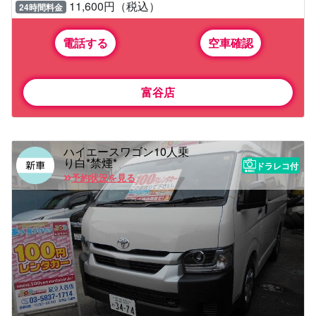
11,600円（税込）
24時間料金
電話する
空車確認
富谷店
ハイエースワゴン10人乗
り白*禁煙*
ドラレコ付
予約状況を見る