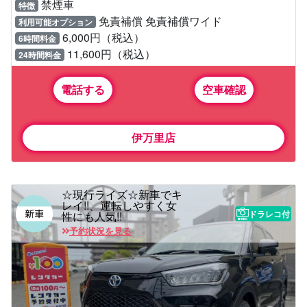
禁煙車
特徴
免責補償 免責補償ワイド
利用可能オプション
6,000円（税込）
6時間料金
11,600円（税込）
24時間料金
電話する
空車確認
伊万里店
☆現行ライズ☆新車でキ
レイ!!、運転しやすく女
ドラレコ付
性にも人気!!
予約状況を見る