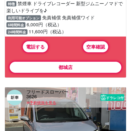
禁煙車 ドライブレコーダー 新型ジムニーノマドで
特徴
楽しいドライブを♪
免責補償 免責補償ワイド
利用可能オプション
6,000円（税込）
6時間料金
11,600円（税込）
24時間料金
電話する
空車確認
都城店
フリードスローパー
3626
ドラレコ付
予約状況を見る