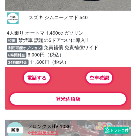
スズキ ジムニーノマド 540
4人乗り オートマ 1,460cc ガソリン
禁煙車 話題の5ドアついに導入!!
特徴
免責補償 免責補償ワイド
利用可能オプション
6,000円（税込）
6時間料金
11,600円（税込）
24時間料金
電話する
空車確認
登米佐沼店
フロンクスHV 1036
ドラレコ付
予約状況を見る