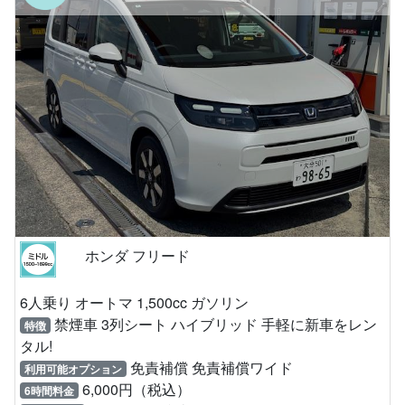
ホンダ フリード
6人乗り オートマ 1,500cc ガソリン
禁煙車 3列シート ハイブリッド 手軽に新車をレン
特徴
タル!
免責補償 免責補償ワイド
利用可能オプション
6,000円（税込）
6時間料金