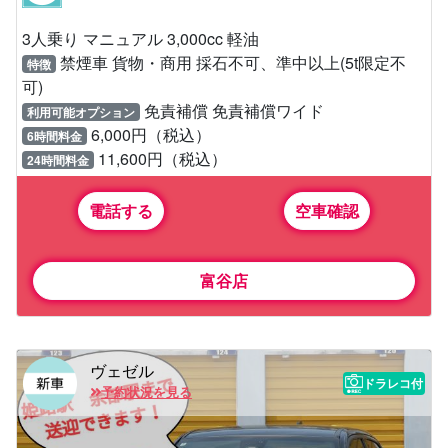
3人乗り マニュアル 3,000cc 軽油
禁煙車 貨物・商用 採石不可、準中以上(5t限定不
特徴
可)
免責補償 免責補償ワイド
利用可能オプション
6,000円（税込）
6時間料金
11,600円（税込）
24時間料金
電話する
空車確認
富谷店
ヴェゼル
ドラレコ付
予約状況を見る