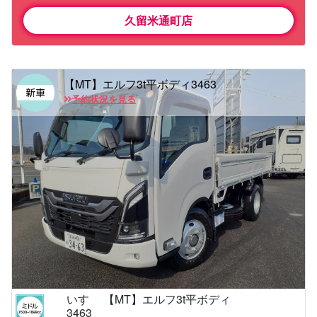
久留米通町店
【MT】エルフ3t平ボディ3463
予約状況を見る
いすゞ 【MT】エルフ3t平ボディ
3463