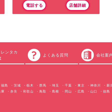
電話する
店舗詳細
円レンタカ
よくある質問
会社案
は
福島
茨城
栃木
群馬
埼玉
千葉
東京
神奈川
新
兵庫
奈良
和歌山
鳥取
島根
岡山
広島
山口
徳島