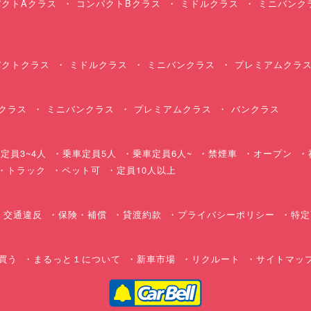
クトAクラス
コンパクトBクラス
ミドルクラス
ミニバンク
クトクラス
ミドルクラス
ミニバンクラス
プレミアムクラ
クラス
ミニバンクラス
プレミアムクラス
バンクラス
定員3~4人
乗車定員5人
乗車定員6人~
禁煙車
オープン
・トラック
ペット可
定員10人以上
交通違反
保険・補償
貸渡約款
プライバシーポリシー
特定
買う
まるっと１について
新車市場
リクルート
サイトマッ