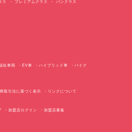
ラス
プレミアムクラス
バンクラス
ス
福祉車両
EV車
ハイブリッド車
バイク
商取引法に基づく表示
リンクについて
プ
加盟店ログイン
加盟店募集