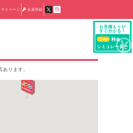
マイページ
会員登録
お見積もりが
すぐ分かる！
料金
１
step!
シミュレーター
店あります。