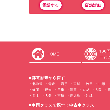
電話する
店舗詳細
100
HOME
ーと
■都道府県から探す
北海道
青森
岩手
宮城
秋田
山形
静岡
愛知
三重
滋賀
京都
大阪
熊本
大分
宮崎
鹿児島
沖縄
■車両クラスで探す：中古車クラス