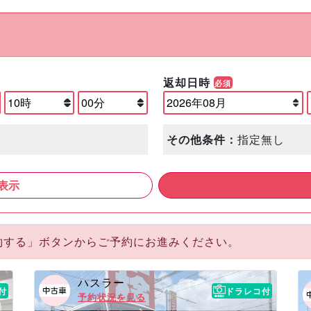
返却日時
必須
その他条件：
指定無し
表示
約する」ボタンからご予約にお進みください。
ハスラー
付
ドラレコ付
予約状況を見る