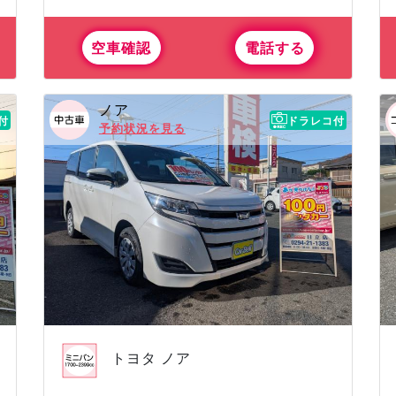
空車確認
電話する
ノア
付
ドラレコ付
予約状況を見る
トヨタ ノア