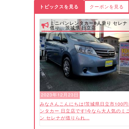
トピックスを見る
クーポンを見る
ミニバンレンタカー8人乗り セレナ
借り... 茨城県 日立店
2023年12月23日
みなさんこんにちは!茨城県日立市100円
ンタカー 日立店です!今なら大人気のミ
ン セレナが借りられ...