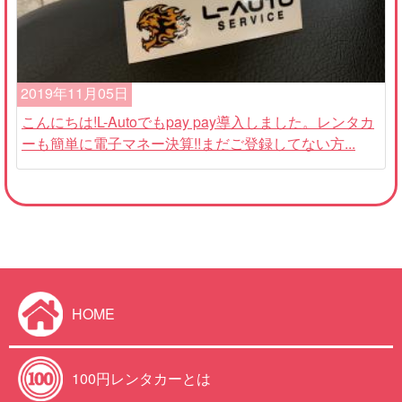
2019年11月05日
こんにちは!L-Autoでもpay pay導入しました。レンタカ
ーも簡単に電子マネー決算!!まだご登録してない方...
HOME
100円レンタカーとは