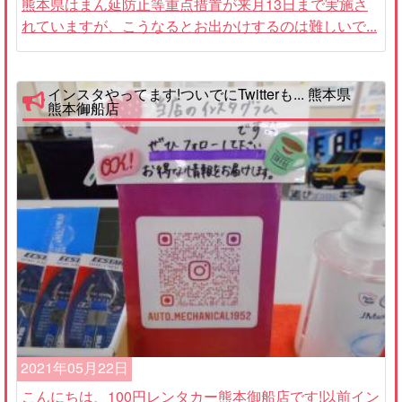
熊本県はまん延防止等重点措置が来月13日まで実施さ
れていますが、こうなるとお出かけするのは難しいで...
インスタやってます!ついでにTwitterも... 熊本県
熊本御船店
2021年05月22日
こんにちは、100円レンタカー熊本御船店です!以前イン