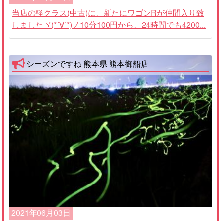
当店の軽クラス(中古)に、新たにワゴンRが仲間入り致
しましたヾ(*´∀`*)ノ10分100円から、24時間でも4200...
シーズンですね 熊本県 熊本御船店
2021年06月03日