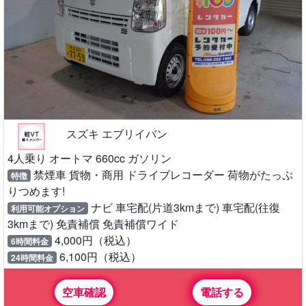
スズキ エブリイバン
4人乗り オートマ 660cc ガソリン
禁煙車 貨物・商用 ドライブレコーダー 荷物がたっぷ
特徴
りつめます!
ナビ 車宅配(片道3kmまで) 車宅配(往復
利用可能オプション
3kmまで) 免責補償 免責補償ワイド
4,000円（税込）
6時間料金
6,100円（税込）
24時間料金
空車確認
電話する