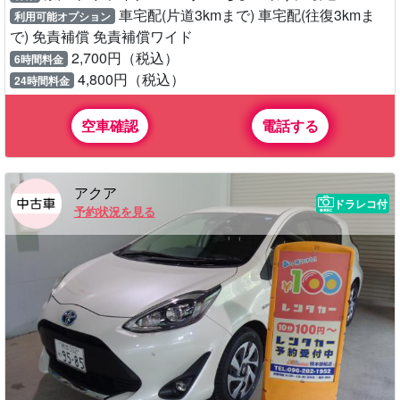
車宅配(片道3kmまで) 車宅配(往復3kmま
利用可能オプション
で) 免責補償 免責補償ワイド
2,700円（税込）
6時間料金
4,800円（税込）
24時間料金
空車確認
電話する
アクア
ドラレコ付
予約状況を見る