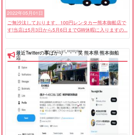
2022年05月01日
ご無沙汰しております、100円レンタカー熊本御船店で
す!当店は5月3日から5月6日までGW休暇に入りますの...
最近Twitterの事ばかり・・・笑 熊本県 熊本御船
店