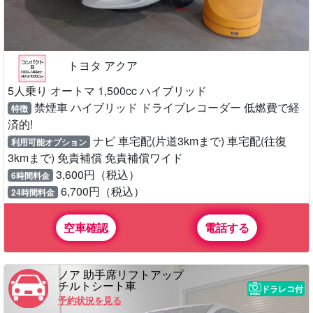
トヨタ アクア
5人乗り オートマ 1,500cc ハイブリッド
禁煙車 ハイブリッド ドライブレコーダー 低燃費で経
特徴
済的!
ナビ 車宅配(片道3kmまで) 車宅配(往復
利用可能オプション
3kmまで) 免責補償 免責補償ワイド
3,600円（税込）
6時間料金
6,700円（税込）
24時間料金
空車確認
電話する
ノア 助手席リフトアップ
チルトシート車
ドラレコ付
予約状況を見る