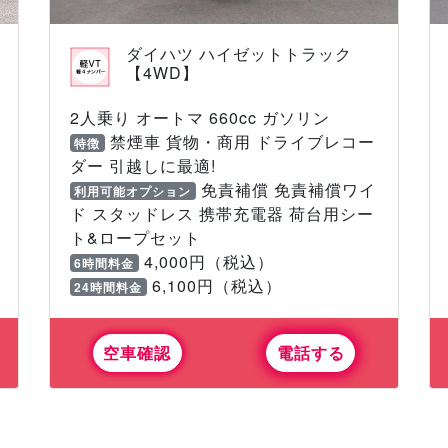
ダイハツ ハイゼットトラック
【4WD】
2人乗り オートマ 660cc ガソリン
禁煙車 貨物・商用 ドライブレコー
特徴
ダー 引越しに最適!
免責補償 免責補償ワイ
利用可能オプション
ド スタッドレス 携帯充電器 荷台用シー
ト&ロープセット
4,000円（税込）
6時間料金
6,100円（税込）
24時間料金
空車確認
電話する
報