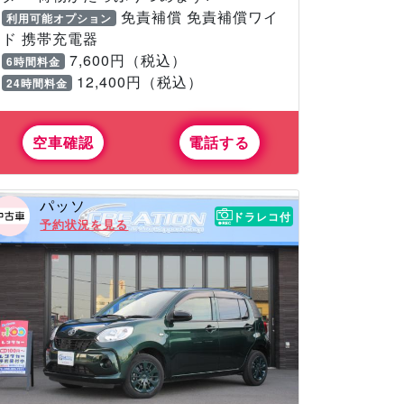
免責補償 免責補償ワイ
利用可能オプション
ド 携帯充電器
7,600円（税込）
6時間料金
12,400円（税込）
24時間料金
空車確認
電話する
パッソ
ドラレコ付
予約状況を見る