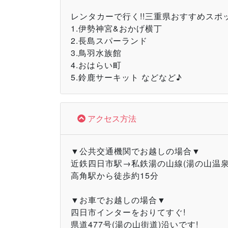
レンタカーで行く!!三重県おすすめスポ
1.伊勢神宮&おかげ横丁
2.長島スパーランド
3.鳥羽水族館
4.おはらい町
5.鈴鹿サーキット などなど♪
アクセス方法
▼公共交通機関でお越しの場合▼
近鉄四日市駅→私鉄湯の山線(湯の山温泉
高角駅から徒歩約15分
▼お車でお越しの場合▼
四日市インターをおりてすぐ!
県道477号(湯の山街道)沿いです!