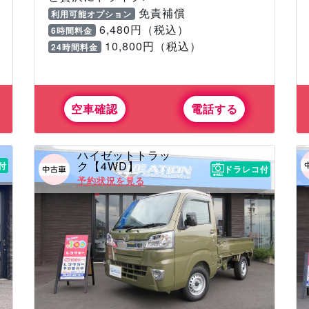
免責補償
利用可能オプション
6,480円（税込）
6時間料金
10,800円（税込）
24時間料金
空車確認
電話する
ハイゼットトラッ
ク【4WD】
付
ドラレコ付
予約状況を見る