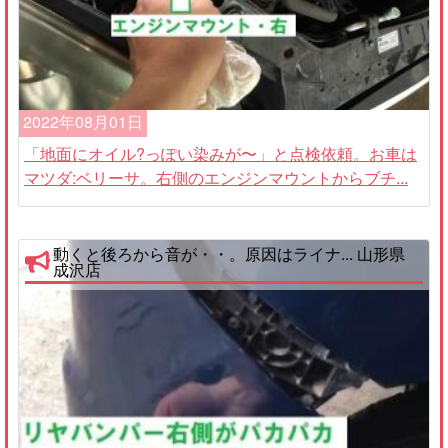
2022年08月01日
「地面にオイル?っぽい染みが〜」と点検依頼。お車は
マツダ:ベリーサ。右側のエンジンマウントからブチ...
動くと後ろから音が・・。原因はライナ... 山形県
成沢店