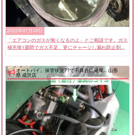
2022年07月30日
「エアコンのガスが無くなるのよ」とご相談です。ガス
補充後1週間でガス不足。更にチャージし漏れ防止剤...
オートバイ。保管状況??で不具合に発展... 山形
県 成沢店