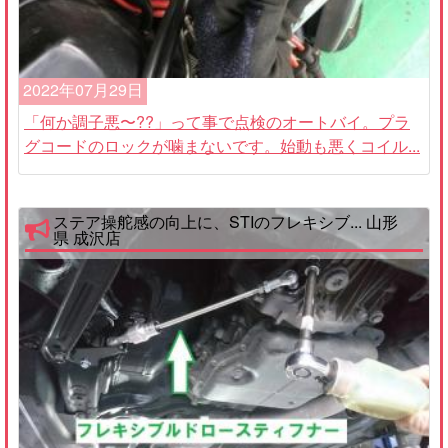
2022年07月29日
「何か調子悪〜??」って事で点検のオートバイ。プラ
グコードのロックが噛まないです。始動も悪くコイル...
ステア操舵感の向上に、STIのフレキシブ... 山形
県 成沢店