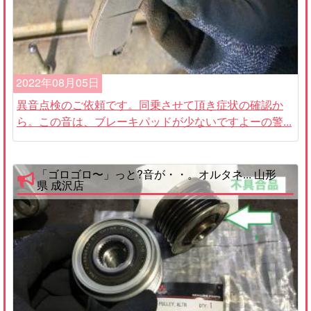
2022年08月05日
異音点検のご依頼です。同乗させて頂き症状の確認か
ら。この音は、ブレーキパッドが少ないですよーの警...
「ゴロゴロ〜」っと?音が・・。オルタネ... 山形
県 成沢店