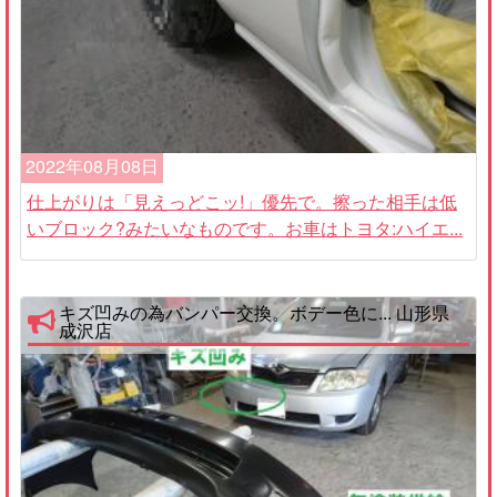
2022年08月08日
仕上がりは「見えっどこッ!」優先で。擦った相手は低
いブロック?みたいなものです。お車はトヨタ:ハイエ...
キズ凹みの為バンパー交換。ボデー色に... 山形県
成沢店