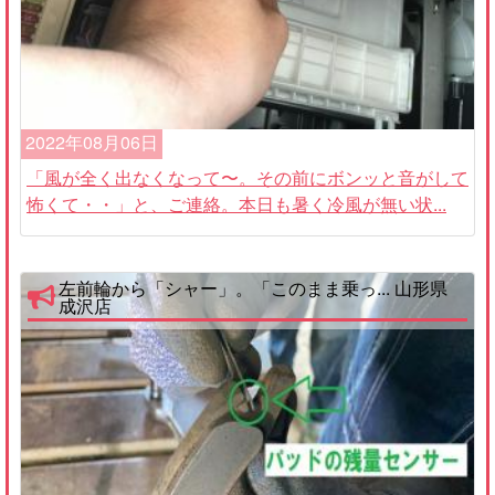
2022年08月06日
「風が全く出なくなって〜。その前にボンッと音がして
怖くて・・」と、ご連絡。本日も暑く冷風が無い状...
左前輪から「シャー」。「このまま乗っ... 山形県
成沢店