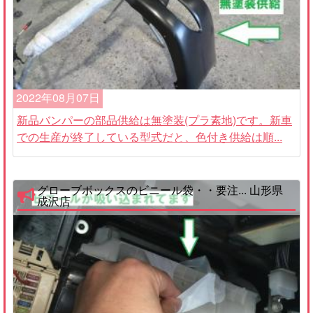
2022年08月07日
新品バンパーの部品供給は無塗装(プラ素地)です。新車
での生産が終了している型式だと、色付き供給は順...
グローブボックスのビニール袋・・要注... 山形県
成沢店