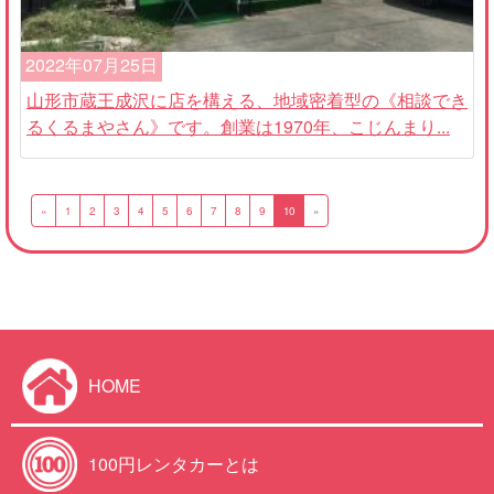
2022年07月25日
山形市蔵王成沢に店を構える、地域密着型の《相談でき
るくるまやさん》です。創業は1970年、こじんまり...
«
1
2
3
4
5
6
7
8
9
10
»
HOME
100円レンタカーとは