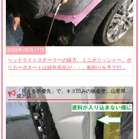
2022年08月17日
ヘッドライトスチーマーの味方、ミニポリッシャー。ポ
リカーボネートは経年劣化が・・。粗削りを手で行...
「見える所優先」で、キズ凹みの板金塗... 山形県
成沢店