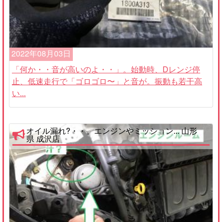
2022年08月03日
「何か・・音が高いのよ・・」。始動時、Dレンジ停
止、低速走行で「ゴロゴロ〜」と音が。振動も若干高
い...
オイル漏れ?・・。エンジンやミッション... 山形
県 成沢店