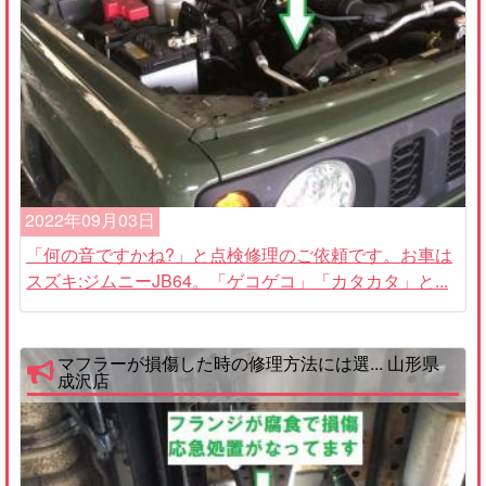
2022年09月03日
「何の音ですかね?」と点検修理のご依頼です。お車は
スズキ:ジムニーJB64。「ゲコゲコ」「カタカタ」と...
マフラーが損傷した時の修理方法には選... 山形県
成沢店