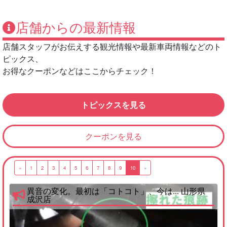
店舗からの最新情報
店舗スタッフがお伝えする観光情報や最新車両情報などのト
ピックス、
お得なクーポンなどはここからチェック！
トピックスを見る
クーポンを見る
«
1
2
3
4
5
6
7
8
9
10
»
異音の変化。最初は「コトコト」、今は... 山形県
成沢店