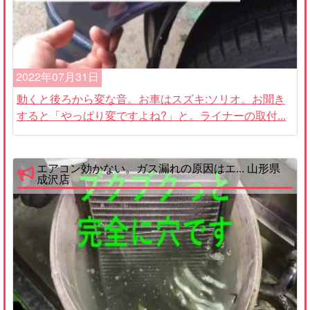
2022年07月31日
動くと後ろから変な音。お車はスズキ:ソリオ。お聞き
すると「やっぱり変ですよね?」と。ライナーの取付...
エアコン効かない。ガス漏れの原因はエ... 山形県
成沢店