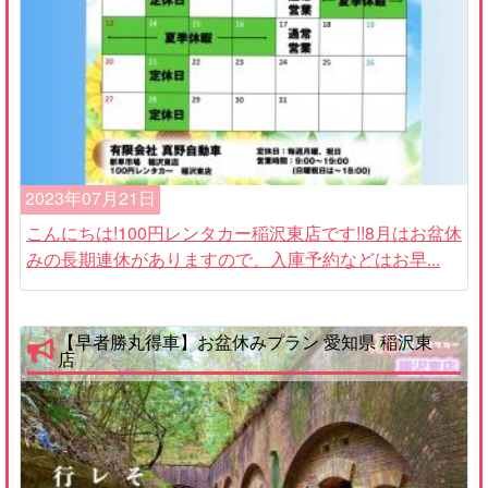
2023年07月21日
こんにちは!100円レンタカー稲沢東店です!!8月はお盆休
みの長期連休がありますので、入庫予約などはお早...
【早者勝丸得車】お盆休みプラン 愛知県 稲沢東
店