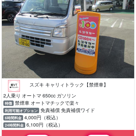
スズキ キャリィトラック【禁煙車】
2人乗り オートマ 650cc ガソリン
禁煙車 オートマチックで楽々
特徴
免責補償 免責補償ワイド
利用可能オプション
4,000円（税込）
6時間料金
6,100円（税込）
24時間料金