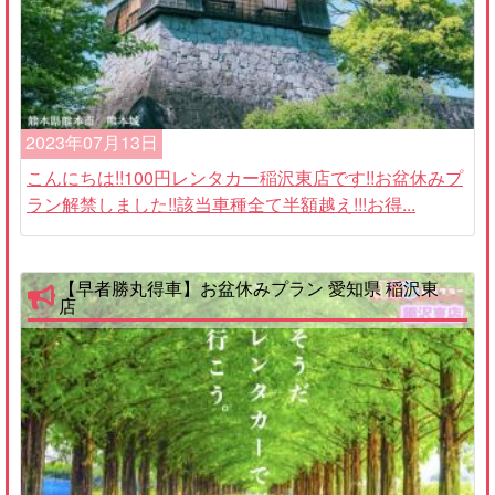
2023年07月13日
こんにちは!!100円レンタカー稲沢東店です!!お盆休みプ
ラン解禁しました!!該当車種全て半額越え!!!お得...
【早者勝丸得車】お盆休みプラン 愛知県 稲沢東
店