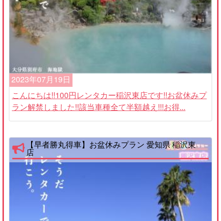
2023年07月19日
こんにちは!!100円レンタカー稲沢東店です!!お盆休みプ
ラン解禁しました!!該当車種全て半額越え!!!お得...
【早者勝丸得車】お盆休みプラン 愛知県 稲沢東
店