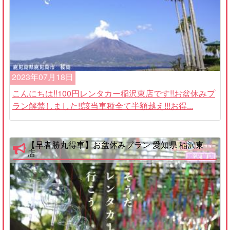
2023年07月18日
こんにちは!!100円レンタカー稲沢東店です!!お盆休みプ
ラン解禁しました!!該当車種全て半額越え!!!お得...
【早者勝丸得車】お盆休みプラン 愛知県 稲沢東
店