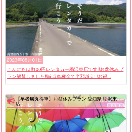
2023年08月01日
こんにちは!!100円レンタカー稲沢東店です!!お盆休みプ
ラン解禁しました!!該当車種全て半額越え!!!お得...
【早者勝丸得車】お盆休みプラン 愛知県 稲沢東
店