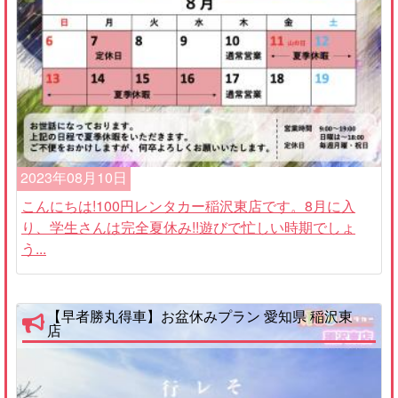
2023年08月10日
こんにちは!100円レンタカー稲沢東店です。8月に入
り、学生さんは完全夏休み!!遊びで忙しい時期でしょ
う...
【早者勝丸得車】お盆休みプラン 愛知県 稲沢東
店