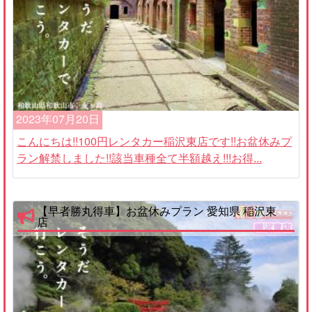
2023年07月20日
こんにちは!!100円レンタカー稲沢東店です!!お盆休みプ
ラン解禁しました!!該当車種全て半額越え!!!お得...
【早者勝丸得車】お盆休みプラン 愛知県 稲沢東
店