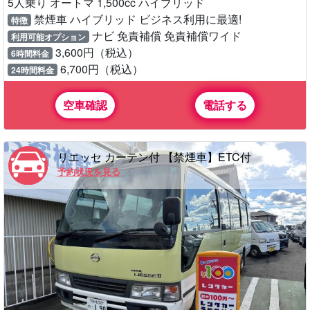
5人乗り オートマ 1,500cc ハイブリッド
禁煙車 ハイブリッド ビジネス利用に最適!
特徴
ナビ 免責補償 免責補償ワイド
利用可能オプション
3,600円（税込）
6時間料金
6,700円（税込）
24時間料金
空車確認
電話する
リエッセ カーテン付 【禁煙車】ETC付
予約状況を見る