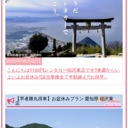
2023年08月02日
こんにちは!!100円レンタカー稲沢東店です!!来週からい
よいよお盆休み!!該当車種全て半額越え!!!お得早...
【早者勝丸得車】お盆休みプラン 愛知県 稲沢東
店