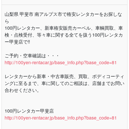
土
09:00-18:30
日
定休日
祝
09:00-18:00
定休日：日曜
店舗コメント
山梨県 甲斐市 南アルプス市で格安レンタカーをお探しな
ら
100円レンタカー、新車格安販売カーベル、車輌買取、車
検・点検受付、等々車に関する全てを扱う100円レンタカ
ー甲斐店で!!
ご予約・空車確認は・・・