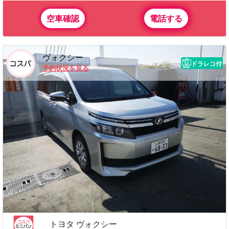
日産 ノート
5人乗り オートマ 1,190cc ガソリン
禁煙車 スタッドレス ちょい乗りに最適!
特徴
ナビ 免責補償 免責補償ワイド スタッドレ
利用可能オプション
ス
3,600円（税込）
6時間料金
6,700円（税込）
24時間料金
空車確認
電話する
ヴォクシー
ドラレコ付
予約状況を見る