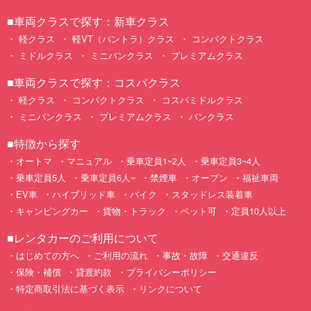
北海道
青森
岩手
宮城
秋田
山形
福島
茨城
栃木
群馬
埼玉
千葉
東京
神奈川
新潟
富山
石川
福井
山梨
長野
岐阜
静岡
愛知
三重
滋賀
京都
大阪
兵庫
奈良
和歌山
鳥取
島根
岡山
広島
山口
徳島
香川
愛媛
高知
福岡
佐賀
長崎
熊本
大分
宮崎
鹿児島
沖縄
■車両クラスで探す：中古車クラス
軽クラス
軽VT（バントラ）クラス
コンパクトAクラス
コンパクトBクラス
ミドルクラス
ミニバンクラス
プレミアムクラス
バンクラス
店舗オリジナル
■車両クラスで探す：新車クラス
軽クラス
軽VT（バントラ）クラス
コンパクトクラス
ミドルクラス
ミニバンクラス
プレミアムクラス
■車両クラスで探す：コスパクラス
軽クラス
コンパクトクラス
コスパミドルクラス
ミニバンクラス
プレミアムクラス
バンクラス