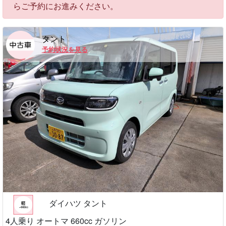
車両クラス：
指定無し
その他条件：
指定無し
すべての車両を表示
空車検索
予約可能な車両が4台あります。「予約する」ボタンか
らご予約にお進みください。
タント
予約状況を見る