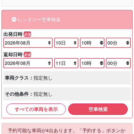
・南アルプス市方面からは開国橋を斜め左(県道5号線)を
甲府方面に500m位進んでいただくと右側
・甲府方面からは国道20号線(甲府バイパス)から南アルプ
ス方面に2Km位先の左側
新潟運輸さん正面の出光のガソリンスタンド井上油店で
す。
レンタカー空車検索
出発日時
必須
返却日時
必須