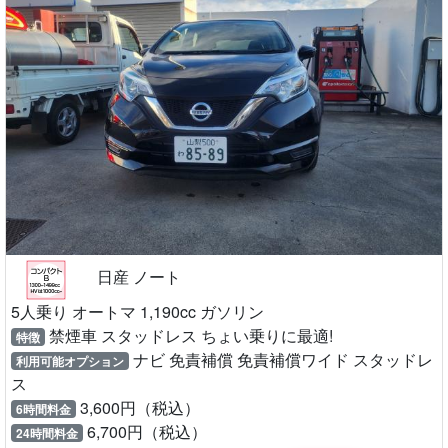
引越しに最適!
免責補償 免責補償ワイド スタッドレス
利用可能オプション
4,000円（税込）
6時間料金
6,100円（税込）
24時間料金
空車確認
電話する
ノート
予約状況を見る