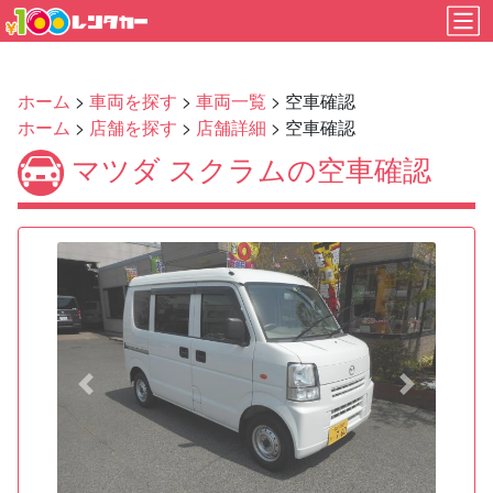
ホーム
>
車両を探す
>
車両一覧
> 空車確認
ホーム
>
店舗を探す
>
店舗詳細
> 空車確認
マツダ スクラムの空車確認
Previous
Next