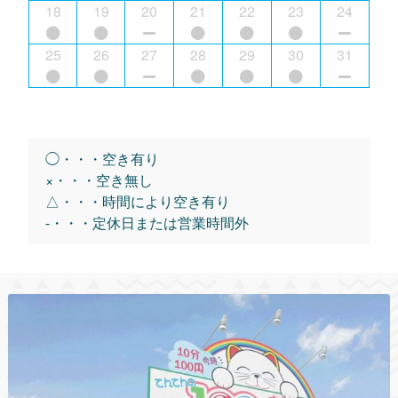
18
19
20
21
22
23
24
25
26
27
28
29
30
31
◯・・・空き有り
×・・・空き無し
△・・・時間により空き有り
-・・・定休日または営業時間外