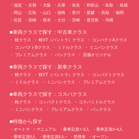
滋賀
京都
大阪
兵庫
奈良
和歌山
鳥取
島根
岡山
広島
山口
徳島
香川
愛媛
高知
福岡
佐賀
長崎
熊本
大分
宮崎
鹿児島
沖縄
■車両クラスで探す：中古車クラス
軽クラス
軽VT（バントラ）クラス
コンパクトAクラス
コンパクトBクラス
ミドルクラス
ミニバンクラス
プレミアムクラス
バンクラス
店舗オリジナル
■車両クラスで探す：新車クラス
軽クラス
軽VT（バントラ）クラス
コンパクトクラス
ミドルクラス
ミニバンクラス
プレミアムクラス
■車両クラスで探す：コスパクラス
軽クラス
コンパクトクラス
コスパミドルクラス
ミニバンクラス
プレミアムクラス
バンクラス
■特徴から探す
オートマ
マニュアル
乗車定員1~2人
乗車定員3~4人
乗車定員5人
乗車定員6人~
禁煙車
オープン