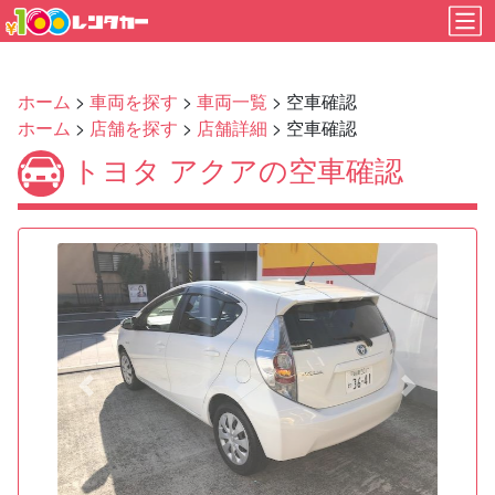
ホーム
>
車両を探す
>
車両一覧
> 空車確認
ホーム
>
店舗を探す
>
店舗詳細
> 空車確認
トヨタ アクアの空車確認
Previous
Next