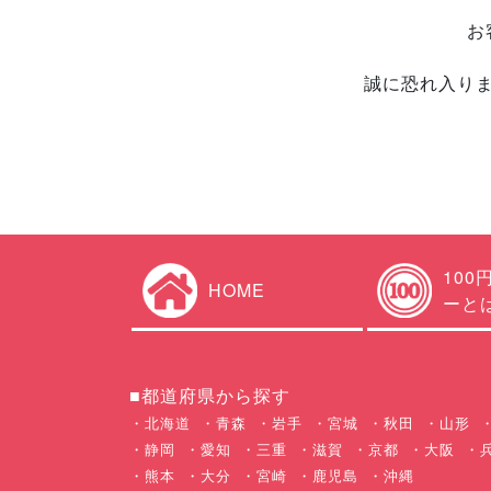
お
誠に恐れ入り
100
HOME
ーと
■都道府県から探す
北海道
青森
岩手
宮城
秋田
山形
静岡
愛知
三重
滋賀
京都
大阪
熊本
大分
宮崎
鹿児島
沖縄