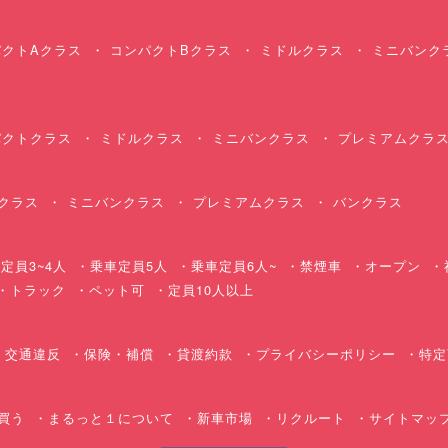
クトAクラス
コンパクトBクラス
ミドルクラス
ミニバンク
クトクラス
ミドルクラス
ミニバンクラス
プレミアムクラ
クラス
ミニバンクラス
プレミアムクラス
バンクラス
定員3~4人
乗車定員5人
乗車定員6人~
禁煙車
オープン
・トラック
ペット可
定員10人以上
交通違反
保険・補償
貸渡約款
プライバシーポリシー
特定
買う
まるっと１について
新車市場
リクルート
サイトマッ