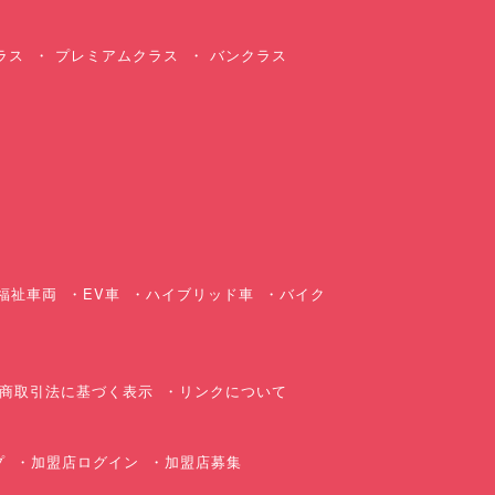
ラス
プレミアムクラス
バンクラス
ス
福祉車両
EV車
ハイブリッド車
バイク
商取引法に基づく表示
リンクについて
プ
加盟店ログイン
加盟店募集