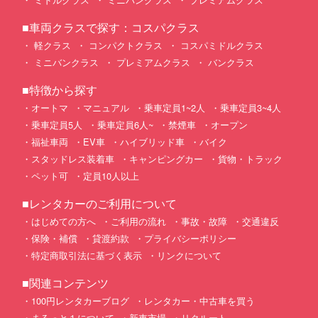
■車両クラスで探す：コスパクラス
軽クラス
コンパクトクラス
コスパミドルクラス
ミニバンクラス
プレミアムクラス
バンクラス
■特徴から探す
オートマ
マニュアル
乗車定員1~2人
乗車定員3~4人
乗車定員5人
乗車定員6人~
禁煙車
オープン
福祉車両
EV車
ハイブリッド車
バイク
スタッドレス装着車
キャンピングカー
貨物・トラック
ペット可
定員10人以上
■レンタカーのご利用について
はじめての方へ
ご利用の流れ
事故・故障
交通違反
保険・補償
貸渡約款
プライバシーポリシー
特定商取引法に基づく表示
リンクについて
■関連コンテンツ
100円レンタカーブログ
レンタカー・中古車を買う
まるっと１について
新車市場
リクルート