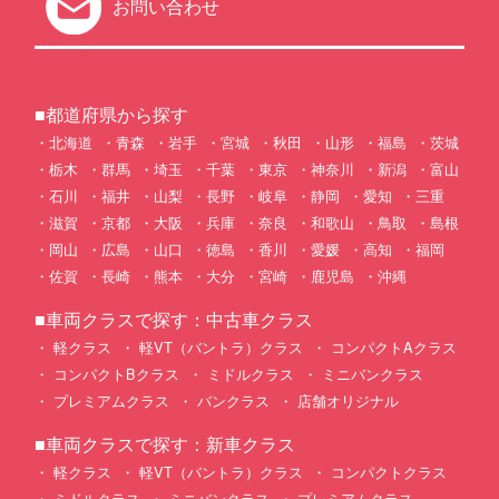
お問い合わせ
■都道府県から探す
北海道
青森
岩手
宮城
秋田
山形
福島
茨城
栃木
群馬
埼玉
千葉
東京
神奈川
新潟
富山
石川
福井
山梨
長野
岐阜
静岡
愛知
三重
滋賀
京都
大阪
兵庫
奈良
和歌山
鳥取
島根
岡山
広島
山口
徳島
香川
愛媛
高知
福岡
佐賀
長崎
熊本
大分
宮崎
鹿児島
沖縄
■車両クラスで探す：中古車クラス
軽クラス
軽VT（バントラ）クラス
コンパクトAクラス
コンパクトBクラス
ミドルクラス
ミニバンクラス
プレミアムクラス
バンクラス
店舗オリジナル
■車両クラスで探す：新車クラス
軽クラス
軽VT（バントラ）クラス
コンパクトクラス
ミドルクラス
ミニバンクラス
プレミアムクラス