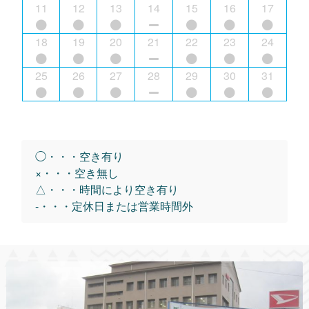
11
12
13
14
15
16
17
18
19
20
21
22
23
24
25
26
27
28
29
30
31
◯・・・空き有り
×・・・空き無し
△・・・時間により空き有り
-・・・定休日または営業時間外