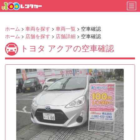
ホーム
>
車両を探す
>
車両一覧
> 空車確認
ホーム
>
店舗を探す
>
店舗詳細
> 空車確認
トヨタ アクアの空車確認
Previous
Next