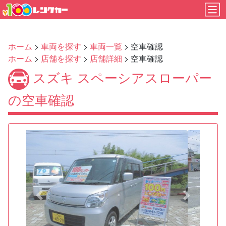
ホーム
>
車両を探す
>
車両一覧
> 空車確認
ホーム
>
店舗を探す
>
店舗詳細
> 空車確認
スズキ スペーシアスローパー
の空車確認
Previous
Next