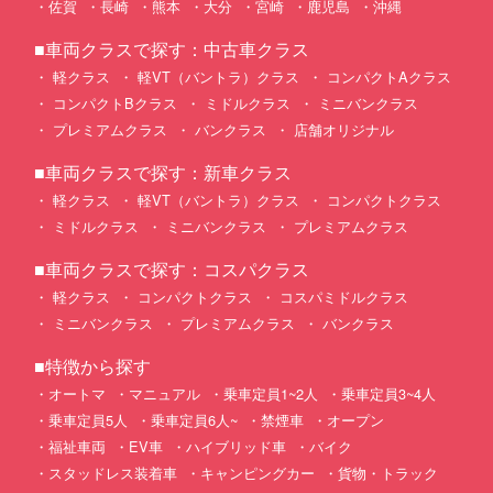
佐賀
長崎
熊本
大分
宮崎
鹿児島
沖縄
■車両クラスで探す：中古車クラス
軽クラス
軽VT（バントラ）クラス
コンパクトAクラス
コンパクトBクラス
ミドルクラス
ミニバンクラス
プレミアムクラス
バンクラス
店舗オリジナル
■車両クラスで探す：新車クラス
軽クラス
軽VT（バントラ）クラス
コンパクトクラス
ミドルクラス
ミニバンクラス
プレミアムクラス
■車両クラスで探す：コスパクラス
軽クラス
コンパクトクラス
コスパミドルクラス
ミニバンクラス
プレミアムクラス
バンクラス
■特徴から探す
オートマ
マニュアル
乗車定員1~2人
乗車定員3~4人
乗車定員5人
乗車定員6人~
禁煙車
オープン
福祉車両
EV車
ハイブリッド車
バイク
スタッドレス装着車
キャンピングカー
貨物・トラック