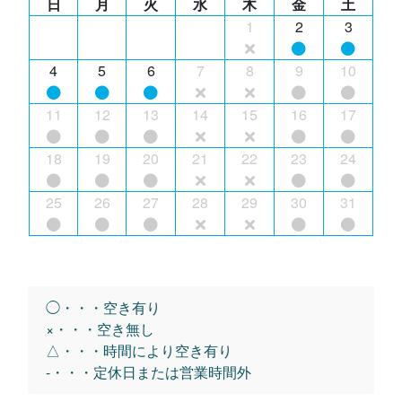
日
月
火
水
木
金
土
1
2
3
4
5
6
7
8
9
10
11
12
13
14
15
16
17
18
19
20
21
22
23
24
25
26
27
28
29
30
31
◯・・・空き有り
×・・・空き無し
△・・・時間により空き有り
-・・・定休日または営業時間外