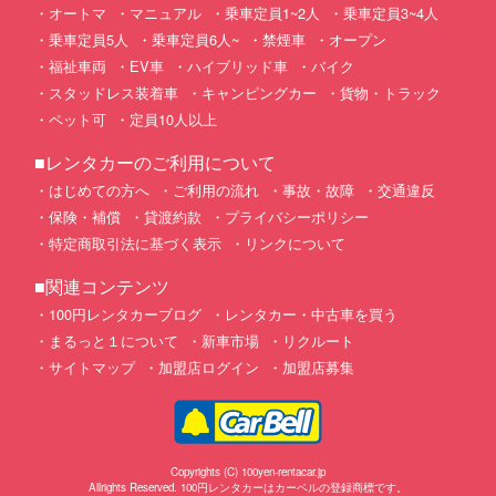
オートマ
マニュアル
乗車定員1~2人
乗車定員3~4人
乗車定員5人
乗車定員6人~
禁煙車
オープン
福祉車両
EV車
ハイブリッド車
バイク
スタッドレス装着車
キャンピングカー
貨物・トラック
ペット可
定員10人以上
■レンタカーのご利用について
はじめての方へ
ご利用の流れ
事故・故障
交通違反
保険・補償
貸渡約款
プライバシーポリシー
特定商取引法に基づく表示
リンクについて
■関連コンテンツ
100円レンタカーブログ
レンタカー・中古車を買う
まるっと１について
新車市場
リクルート
サイトマップ
加盟店ログイン
加盟店募集
Copyrights (C) 100yen-rentacar.jp
Allrights Reserved. 100円レンタカーはカーベルの登録商標です。