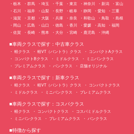
栃木
群馬
埼玉
千葉
東京
神奈川
新潟
富山
石川
福井
山梨
長野
岐阜
静岡
愛知
三重
滋賀
京都
大阪
兵庫
奈良
和歌山
鳥取
島根
岡山
広島
山口
徳島
香川
愛媛
高知
福岡
佐賀
長崎
熊本
大分
宮崎
鹿児島
沖縄
■車両クラスで探す：中古車クラス
軽クラス
軽VT（バントラ）クラス
コンパクトAクラス
コンパクトBクラス
ミドルクラス
ミニバンクラス
プレミアムクラス
バンクラス
店舗オリジナル
■車両クラスで探す：新車クラス
軽クラス
軽VT（バントラ）クラス
コンパクトクラス
ミドルクラス
ミニバンクラス
プレミアムクラス
■車両クラスで探す：コスパクラス
軽クラス
コンパクトクラス
コスパミドルクラス
ミニバンクラス
プレミアムクラス
バンクラス
■特徴から探す