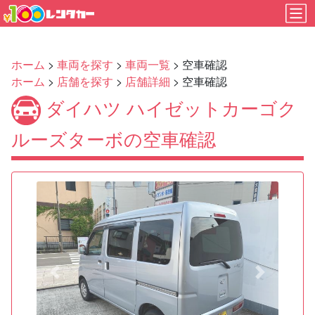
ホーム
>
車両を探す
>
車両一覧
> 空車確認
ホーム
>
店舗を探す
>
店舗詳細
> 空車確認
ダイハツ ハイゼットカーゴク
ルーズターボの空車確認
Previous
Next