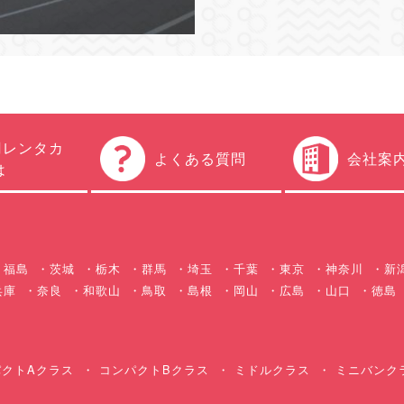
円レンタカ
よくある質問
会社案
は
福島
茨城
栃木
群馬
埼玉
千葉
東京
神奈川
新
兵庫
奈良
和歌山
鳥取
島根
岡山
広島
山口
徳島
クトAクラス
コンパクトBクラス
ミドルクラス
ミニバンク