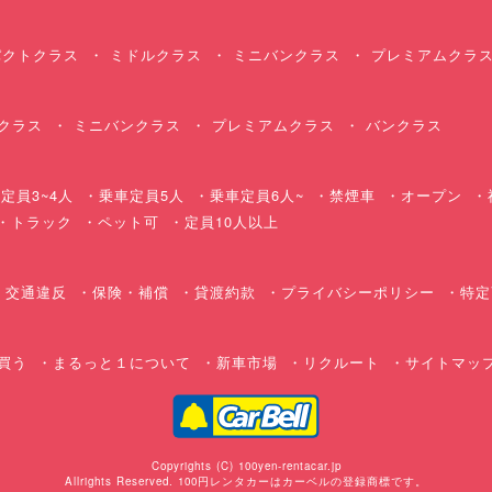
クトクラス
ミドルクラス
ミニバンクラス
プレミアムクラ
クラス
ミニバンクラス
プレミアムクラス
バンクラス
定員3~4人
乗車定員5人
乗車定員6人~
禁煙車
オープン
・トラック
ペット可
定員10人以上
交通違反
保険・補償
貸渡約款
プライバシーポリシー
特定
買う
まるっと１について
新車市場
リクルート
サイトマッ
Copyrights (C) 100yen-rentacar.jp
Allrights Reserved. 100円レンタカーはカーベルの登録商標です。