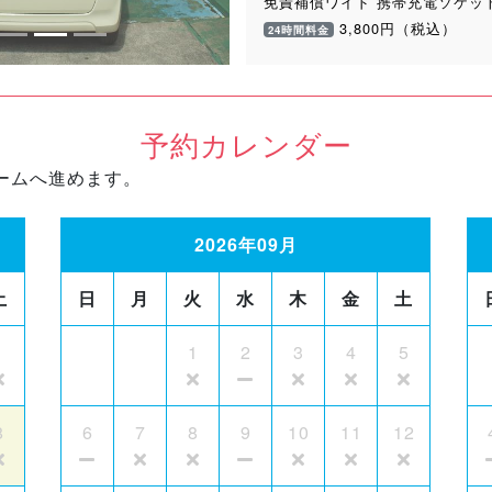
免責補償ワイド 携帯充電ソケッ
3,800円（税込）
24時間料金
予約カレンダー
ームへ進めます。
2026年09月
土
日
月
火
水
木
金
土
1
1
2
3
4
5
8
6
7
8
9
10
11
12