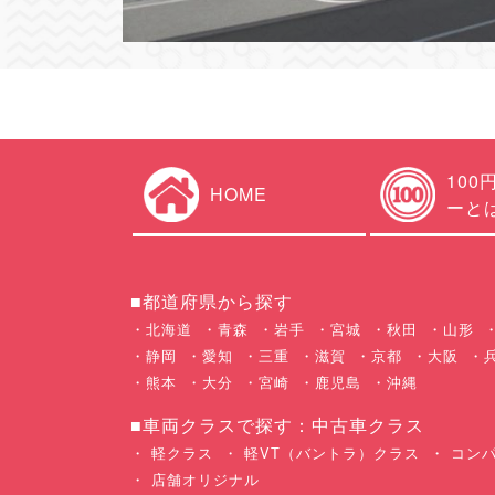
100
HOME
ーと
■都道府県から探す
北海道
青森
岩手
宮城
秋田
山形
静岡
愛知
三重
滋賀
京都
大阪
熊本
大分
宮崎
鹿児島
沖縄
■車両クラスで探す：中古車クラス
軽クラス
軽VT（バントラ）クラス
コンパ
店舗オリジナル