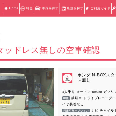
Home
料金
車両を探す
店舗を探す
ご利用ガイド
認
認
スタッドレス無しの空車確認
ホンダ N-BOXス
ス無し
4人乗り オートマ 650cc ガソリ
禁煙車 ドライブレコーダー
特徴
Next
イヤ装着なし
ナビ チャイル
利用可能オプション