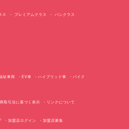
ラス
プレミアムクラス
バンクラス
ス
福祉車両
EV車
ハイブリッド車
バイク
商取引法に基づく表示
リンクについて
プ
加盟店ログイン
加盟店募集