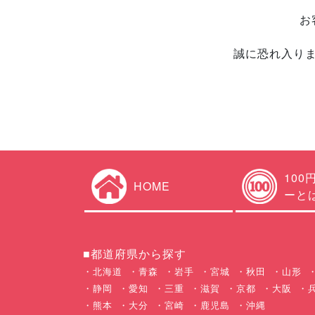
お
誠に恐れ入り
100
HOME
ーと
■都道府県から探す
北海道
青森
岩手
宮城
秋田
山形
静岡
愛知
三重
滋賀
京都
大阪
熊本
大分
宮崎
鹿児島
沖縄