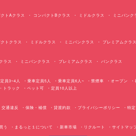
クトAクラス
コンパクトBクラス
ミドルクラス
ミニバンク
クトクラス
ミドルクラス
ミニバンクラス
プレミアムクラ
クラス
ミニバンクラス
プレミアムクラス
バンクラス
定員3~4人
乗車定員5人
乗車定員6人~
禁煙車
オープン
・トラック
ペット可
定員10人以上
交通違反
保険・補償
貸渡約款
プライバシーポリシー
特定
買う
まるっと１について
新車市場
リクルート
サイトマッ