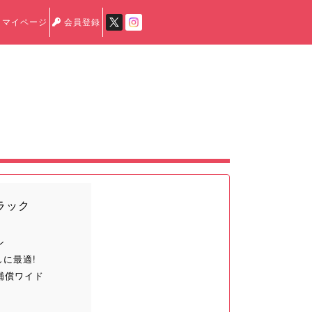
マイページ
会員登録
ラック
ン
しに最適!
補償ワイド