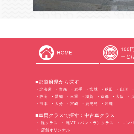
100
HOME
ーと
■都道府県から探す
北海道
青森
岩手
宮城
秋田
山形
静岡
愛知
三重
滋賀
京都
大阪
熊本
大分
宮崎
鹿児島
沖縄
■車両クラスで探す：中古車クラス
軽クラス
軽VT（バントラ）クラス
コンパ
店舗オリジナル