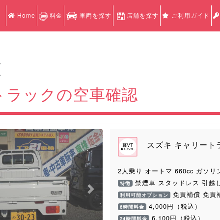
Home
料金
車両を探す
店舗を探す
ご利用ガイド
認
認
トラックの空車確認
スズキ キャリート
2人乗り オートマ 660cc ガソリ
禁煙車 スタッドレス 引越
特徴
Next
免責補償 免責
利用可能オプション
4,000円（税込）
6時間料金
6,100円（税込）
24時間料金