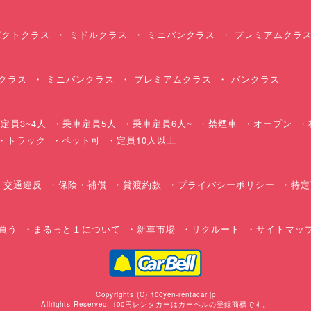
クトクラス
ミドルクラス
ミニバンクラス
プレミアムクラ
クラス
ミニバンクラス
プレミアムクラス
バンクラス
定員3~4人
乗車定員5人
乗車定員6人~
禁煙車
オープン
・トラック
ペット可
定員10人以上
交通違反
保険・補償
貸渡約款
プライバシーポリシー
特定
買う
まるっと１について
新車市場
リクルート
サイトマッ
Copyrights (C) 100yen-rentacar.jp
Allrights Reserved. 100円レンタカーはカーベルの登録商標です。