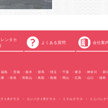
円レンタカ
よくある質問
会社案
は
福島
茨城
栃木
群馬
埼玉
千葉
東京
神奈川
新
兵庫
奈良
和歌山
鳥取
島根
岡山
広島
山口
徳島
クトAクラス
コンパクトBクラス
ミドルクラス
ミニバンク