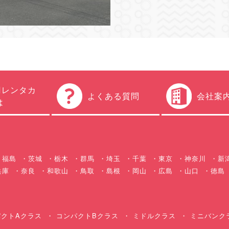
円レンタカ
よくある質問
会社案
は
福島
茨城
栃木
群馬
埼玉
千葉
東京
神奈川
新
兵庫
奈良
和歌山
鳥取
島根
岡山
広島
山口
徳島
クトAクラス
コンパクトBクラス
ミドルクラス
ミニバンク