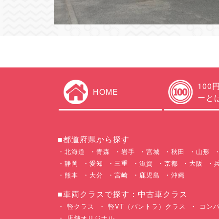
100
HOME
ーと
■都道府県から探す
北海道
青森
岩手
宮城
秋田
山形
静岡
愛知
三重
滋賀
京都
大阪
熊本
大分
宮崎
鹿児島
沖縄
■車両クラスで探す：中古車クラス
軽クラス
軽VT（バントラ）クラス
コンパ
店舗オリジナル