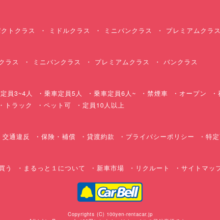
クトクラス
ミドルクラス
ミニバンクラス
プレミアムクラ
クラス
ミニバンクラス
プレミアムクラス
バンクラス
定員3~4人
乗車定員5人
乗車定員6人~
禁煙車
オープン
・トラック
ペット可
定員10人以上
交通違反
保険・補償
貸渡約款
プライバシーポリシー
特定
買う
まるっと１について
新車市場
リクルート
サイトマッ
Copyrights (C) 100yen-rentacar.jp