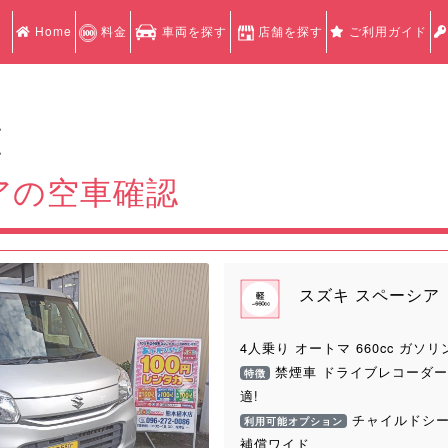
Home
料金
車両を探す
店舗を探す
ご利用ガイド
認
認
アの空車確認
スズキ スペーシア
4人乗り オートマ 660cc ガソリ
禁煙車 ドライブレコーダー
特徴
Next
適!
チャイルドシー
利用可能オプション
補償ワイド