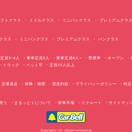
クトクラス
ミドルクラス
ミニバンクラス
プレミアムクラ
クラス
ミニバンクラス
プレミアムクラス
バンクラス
定員3~4人
乗車定員5人
乗車定員6人~
禁煙車
オープン
・トラック
ペット可
定員10人以上
交通違反
保険・補償
貸渡約款
プライバシーポリシー
特定
買う
まるっと１について
新車市場
リクルート
サイトマッ
Copyrights (C) 100yen-rentacar.jp