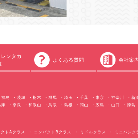
円レンタカ
よくある質問
会社案
は
福島
茨城
栃木
群馬
埼玉
千葉
東京
神奈川
新
兵庫
奈良
和歌山
鳥取
島根
岡山
広島
山口
徳島
クトAクラス
コンパクトBクラス
ミドルクラス
ミニバンク