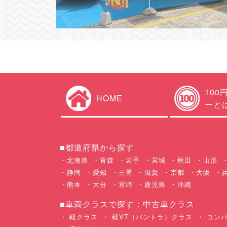
100
HOME
ーと
■都道府県から探す
北海道
青森
岩手
宮城
秋田
山形
静岡
愛知
三重
滋賀
京都
大阪
熊本
大分
宮崎
鹿児島
沖縄
■車両クラスで探す：中古車クラス
軽クラス
軽VT（バントラ）クラス
コンパ