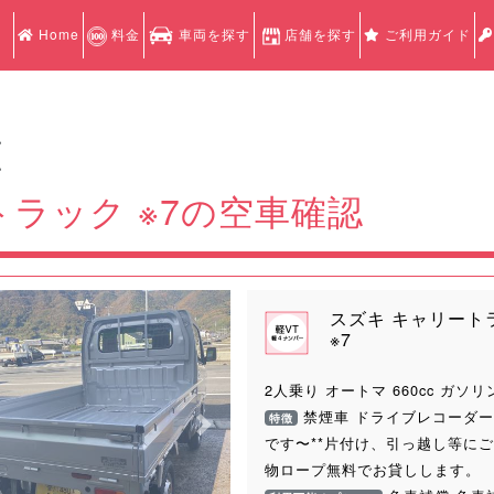
Home
料金
車両を探す
店舗を探す
ご利用ガイド
認
認
ラック ※7の空車確認
スズキ キャリート
※7
2人乗り オートマ 660cc ガソリ
禁煙車 ドライブレコーダー 
特徴
Next
です〜**片付け、引っ越し等にご
物ロープ無料でお貸しします。