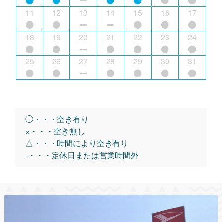
11
12
13
14
15
16
17
18
19
20
21
22
23
24
25
26
27
28
29
30
31
◯・・・空き有り
×・・・空き無し
△・・・時間により空き有り
-・・・定休日または営業時間外