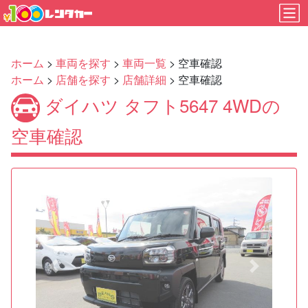
ホーム
>
車両を探す
>
車両一覧
> 空車確認
ホーム
>
店舗を探す
>
店舗詳細
> 空車確認
ダイハツ タフト5647 4WDの
空車確認
Previous
Next