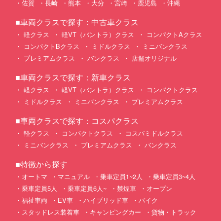
佐賀
長崎
熊本
大分
宮崎
鹿児島
沖縄
■車両クラスで探す：中古車クラス
軽クラス
軽VT（バントラ）クラス
コンパクトAクラス
コンパクトBクラス
ミドルクラス
ミニバンクラス
プレミアムクラス
バンクラス
店舗オリジナル
■車両クラスで探す：新車クラス
軽クラス
軽VT（バントラ）クラス
コンパクトクラス
ミドルクラス
ミニバンクラス
プレミアムクラス
■車両クラスで探す：コスパクラス
軽クラス
コンパクトクラス
コスパミドルクラス
ミニバンクラス
プレミアムクラス
バンクラス
■特徴から探す
オートマ
マニュアル
乗車定員1~2人
乗車定員3~4人
乗車定員5人
乗車定員6人~
禁煙車
オープン
福祉車両
EV車
ハイブリッド車
バイク
スタッドレス装着車
キャンピングカー
貨物・トラック