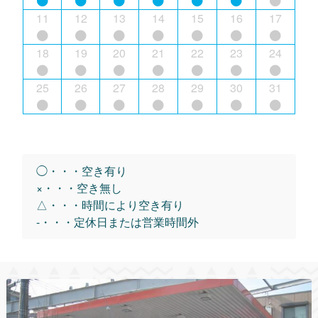
11
12
13
14
15
16
17
18
19
20
21
22
23
24
25
26
27
28
29
30
31
◯・・・空き有り
×・・・空き無し
△・・・時間により空き有り
-・・・定休日または営業時間外