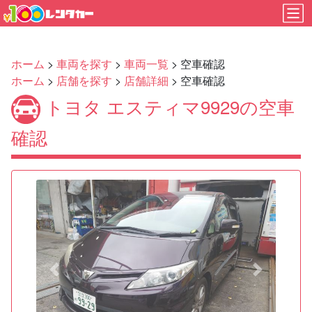
ホーム
>
車両を探す
>
車両一覧
> 空車確認
ホーム
>
店舗を探す
>
店舗詳細
> 空車確認
トヨタ エスティマ9929の空車
確認
Previous
Next