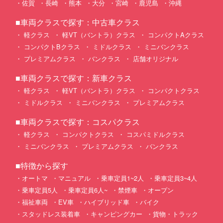
佐賀
長崎
熊本
大分
宮崎
鹿児島
沖縄
■車両クラスで探す：中古車クラス
軽クラス
軽VT（バントラ）クラス
コンパクトAクラス
コンパクトBクラス
ミドルクラス
ミニバンクラス
プレミアムクラス
バンクラス
店舗オリジナル
■車両クラスで探す：新車クラス
軽クラス
軽VT（バントラ）クラス
コンパクトクラス
ミドルクラス
ミニバンクラス
プレミアムクラス
■車両クラスで探す：コスパクラス
軽クラス
コンパクトクラス
コスパミドルクラス
ミニバンクラス
プレミアムクラス
バンクラス
■特徴から探す
オートマ
マニュアル
乗車定員1~2人
乗車定員3~4人
乗車定員5人
乗車定員6人~
禁煙車
オープン
福祉車両
EV車
ハイブリッド車
バイク
スタッドレス装着車
キャンピングカー
貨物・トラック