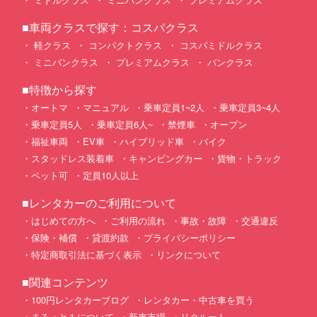
■車両クラスで探す：コスパクラス
軽クラス
コンパクトクラス
コスパミドルクラス
ミニバンクラス
プレミアムクラス
バンクラス
■特徴から探す
オートマ
マニュアル
乗車定員1~2人
乗車定員3~4人
乗車定員5人
乗車定員6人~
禁煙車
オープン
福祉車両
EV車
ハイブリッド車
バイク
スタッドレス装着車
キャンピングカー
貨物・トラック
ペット可
定員10人以上
■レンタカーのご利用について
はじめての方へ
ご利用の流れ
事故・故障
交通違反
保険・補償
貸渡約款
プライバシーポリシー
特定商取引法に基づく表示
リンクについて
■関連コンテンツ
100円レンタカーブログ
レンタカー・中古車を買う
まるっと１について
新車市場
リクルート