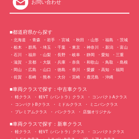
お問い合わせ
■都道府県から探す
北海道
青森
岩手
宮城
秋田
山形
福島
茨城
栃木
群馬
埼玉
千葉
東京
神奈川
新潟
富山
石川
福井
山梨
長野
岐阜
静岡
愛知
三重
滋賀
京都
大阪
兵庫
奈良
和歌山
鳥取
島根
岡山
広島
山口
徳島
香川
愛媛
高知
福岡
佐賀
長崎
熊本
大分
宮崎
鹿児島
沖縄
■車両クラスで探す：中古車クラス
軽クラス
軽VT（バントラ）クラス
コンパクトAクラス
コンパクトBクラス
ミドルクラス
ミニバンクラス
プレミアムクラス
バンクラス
店舗オリジナル
■車両クラスで探す：新車クラス
軽クラス
軽VT（バントラ）クラス
コンパクトクラス
ミドルクラス
ミニバンクラス
プレミアムクラス