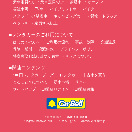
乗車定員5人
乗車定員6人~
禁煙車
オープン
福祉車両
EV車
ハイブリッド車
バイク
スタッドレス装着車
キャンピングカー
貨物・トラック
ペット可
定員10人以上
■レンタカーのご利用について
はじめての方へ
ご利用の流れ
事故・故障
交通違反
保険・補償
貸渡約款
プライバシーポリシー
特定商取引法に基づく表示
リンクについて
■関連コンテンツ
100円レンタカーブログ
レンタカー・中古車を買う
まるっと１について
新車市場
リクルート
サイトマップ
加盟店ログイン
加盟店募集
Copyrights (C) 100yen-rentacar.jp
Allrights Reserved. 100円レンタカーはカーベルの登録商標です。