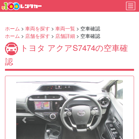
ホーム
>
車両を探す
>
車両一覧
> 空車確認
ホーム
>
店舗を探す
>
店舗詳細
> 空車確認
トヨタ アクアS7474の空車確
認
Previous
Next