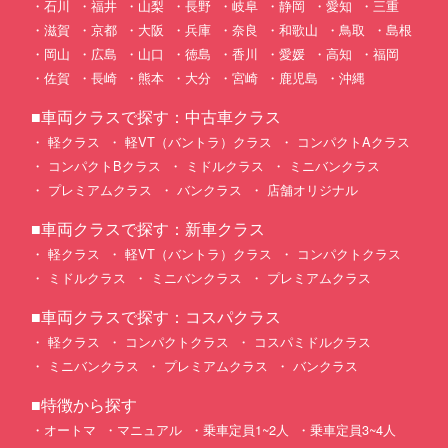
石川
福井
山梨
長野
岐阜
静岡
愛知
三重
滋賀
京都
大阪
兵庫
奈良
和歌山
鳥取
島根
岡山
広島
山口
徳島
香川
愛媛
高知
福岡
佐賀
長崎
熊本
大分
宮崎
鹿児島
沖縄
■車両クラスで探す：中古車クラス
軽クラス
軽VT（バントラ）クラス
コンパクトAクラス
コンパクトBクラス
ミドルクラス
ミニバンクラス
プレミアムクラス
バンクラス
店舗オリジナル
■車両クラスで探す：新車クラス
軽クラス
軽VT（バントラ）クラス
コンパクトクラス
ミドルクラス
ミニバンクラス
プレミアムクラス
■車両クラスで探す：コスパクラス
軽クラス
コンパクトクラス
コスパミドルクラス
ミニバンクラス
プレミアムクラス
バンクラス
■特徴から探す
オートマ
マニュアル
乗車定員1~2人
乗車定員3~4人