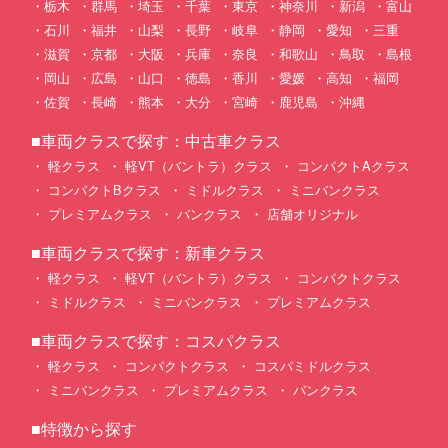
栃木
群馬
埼玉
千葉
東京
神奈川
新潟
富山
石川
福井
山梨
長野
岐阜
静岡
愛知
三重
滋賀
京都
大阪
兵庫
奈良
和歌山
鳥取
島根
岡山
広島
山口
徳島
香川
愛媛
高知
福岡
佐賀
長崎
熊本
大分
宮崎
鹿児島
沖縄
■車両クラスで探す：中古車クラス
軽クラス
軽VT（バントラ）クラス
コンパクトAクラス
コンパクトBクラス
ミドルクラス
ミニバンクラス
プレミアムクラス
バンクラス
店舗オリジナル
■車両クラスで探す：新車クラス
軽クラス
軽VT（バントラ）クラス
コンパクトクラス
ミドルクラス
ミニバンクラス
プレミアムクラス
■車両クラスで探す：コスパクラス
軽クラス
コンパクトクラス
コスパミドルクラス
ミニバンクラス
プレミアムクラス
バンクラス
■特徴から探す