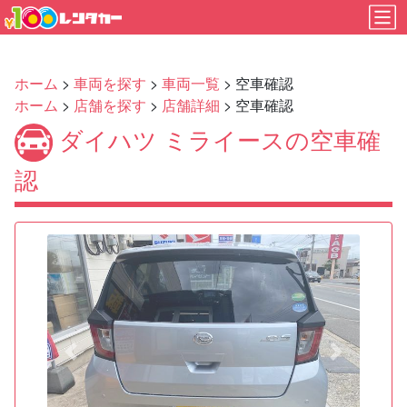
ホーム
>
車両を探す
>
車両一覧
> 空車確認
ホーム
>
店舗を探す
>
店舗詳細
> 空車確認
ダイハツ ミライースの空車確
認
Previous
Next