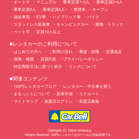
オートマ
マニュアル
乗車定員1~2人
乗車定員3~4人
乗車定員5人
乗車定員6人~
禁煙車
オープン
福祉車両
EV車
ハイブリッド車
バイク
スタッドレス装着車
キャンピングカー
貨物・トラック
ペット可
定員10人以上
■レンタカーのご利用について
はじめての方へ
ご利用の流れ
事故・故障
交通違反
保険・補償
貸渡約款
プライバシーポリシー
特定商取引法に基づく表示
リンクについて
■関連コンテンツ
100円レンタカーブログ
レンタカー・中古車を買う
まるっと１について
新車市場
リクルート
サイトマップ
加盟店ログイン
加盟店募集
Copyrights (C) 100yen-rentacar.jp
Allrights Reserved. 100円レンタカーはカーベルの登録商標です。