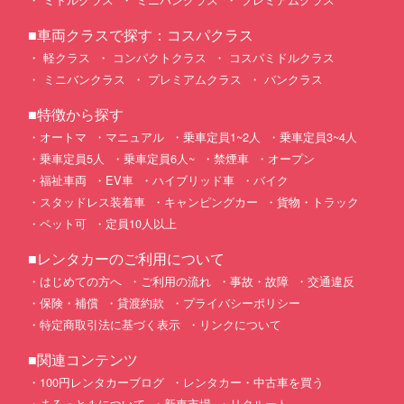
■車両クラスで探す：コスパクラス
軽クラス
コンパクトクラス
コスパミドルクラス
ミニバンクラス
プレミアムクラス
バンクラス
■特徴から探す
オートマ
マニュアル
乗車定員1~2人
乗車定員3~4人
乗車定員5人
乗車定員6人~
禁煙車
オープン
福祉車両
EV車
ハイブリッド車
バイク
スタッドレス装着車
キャンピングカー
貨物・トラック
ペット可
定員10人以上
■レンタカーのご利用について
はじめての方へ
ご利用の流れ
事故・故障
交通違反
保険・補償
貸渡約款
プライバシーポリシー
特定商取引法に基づく表示
リンクについて
■関連コンテンツ
100円レンタカーブログ
レンタカー・中古車を買う
まるっと１について
新車市場
リクルート