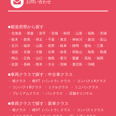
お問い合わせ
■都道府県から探す
北海道
青森
岩手
宮城
秋田
山形
福島
茨城
栃木
群馬
埼玉
千葉
東京
神奈川
新潟
富山
石川
福井
山梨
長野
岐阜
静岡
愛知
三重
滋賀
京都
大阪
兵庫
奈良
和歌山
鳥取
島根
岡山
広島
山口
徳島
香川
愛媛
高知
福岡
佐賀
長崎
熊本
大分
宮崎
鹿児島
沖縄
■車両クラスで探す：中古車クラス
軽クラス
軽VT（バントラ）クラス
コンパクトAクラス
コンパクトBクラス
ミドルクラス
ミニバンクラス
プレミアムクラス
バンクラス
店舗オリジナル
■車両クラスで探す：新車クラス
軽クラス
軽VT（バントラ）クラス
コンパクトクラス
ミドルクラス
ミニバンクラス
プレミアムクラス