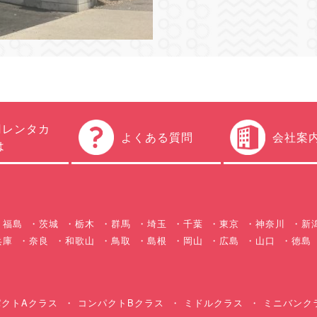
円レンタカ
よくある質問
会社案
は
福島
茨城
栃木
群馬
埼玉
千葉
東京
神奈川
新
兵庫
奈良
和歌山
鳥取
島根
岡山
広島
山口
徳島
クトAクラス
コンパクトBクラス
ミドルクラス
ミニバンク