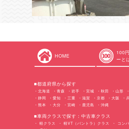
100
HOME
ーと
■都道府県から探す
北海道
青森
岩手
宮城
秋田
山形
静岡
愛知
三重
滋賀
京都
大阪
熊本
大分
宮崎
鹿児島
沖縄
■車両クラスで探す：中古車クラス
軽クラス
軽VT（バントラ）クラス
コンパ