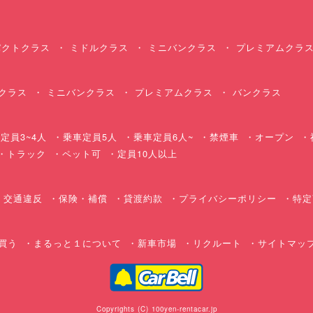
クトクラス
ミドルクラス
ミニバンクラス
プレミアムクラ
クラス
ミニバンクラス
プレミアムクラス
バンクラス
定員3~4人
乗車定員5人
乗車定員6人~
禁煙車
オープン
・トラック
ペット可
定員10人以上
交通違反
保険・補償
貸渡約款
プライバシーポリシー
特定
買う
まるっと１について
新車市場
リクルート
サイトマッ
Copyrights (C) 100yen-rentacar.jp