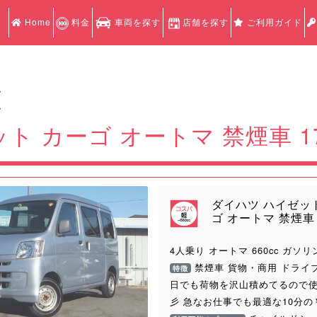
Home
料金
車両を探す
店舗を探す
ご利用ガイド
認
認
ト カーゴ オートマ 禁煙車 1
ダイハツ ハイゼッ
ゴ オートマ 禁煙車 
4人乗り オートマ 660cc ガソリ
禁煙車 貨物・商用 ドライ
特徴
Next
日でも荷物を沢山積めてるので
彡 急なお仕事でも最適な10分の