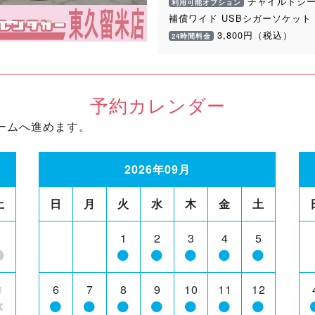
チャイルドシー
利用可能オプション
補償ワイド USBシガーソケット
3,800円（税込）
24時間料金
予約カレンダー
ームへ進めます。
2026年09月
土
日
月
火
水
木
金
土
1
1
2
3
4
5
8
6
7
8
9
10
11
12