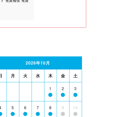
ト 免責補償 免責
2026年10月
日
月
火
水
木
金
土
1
2
3
4
5
6
7
8
9
10