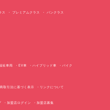
ラス
プレミアムクラス
バンクラス
ス
福祉車両
EV車
ハイブリッド車
バイク
商取引法に基づく表示
リンクについて
プ
加盟店ログイン
加盟店募集