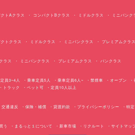
クトAクラス
コンパクトBクラス
ミドルクラス
ミニバンク
クトクラス
ミドルクラス
ミニバンクラス
プレミアムクラ
クラス
ミニバンクラス
プレミアムクラス
バンクラス
定員3~4人
乗車定員5人
乗車定員6人~
禁煙車
オープン
・トラック
ペット可
定員10人以上
交通違反
保険・補償
貸渡約款
プライバシーポリシー
特定
買う
まるっと１について
新車市場
リクルート
サイトマッ