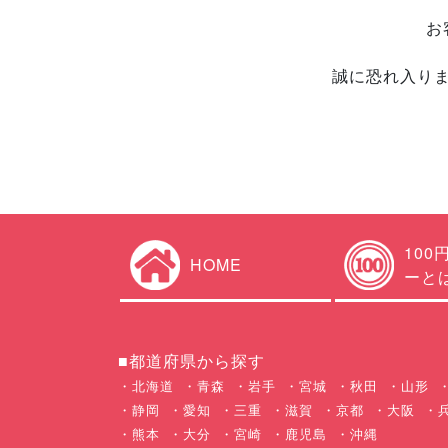
お
誠に恐れ入り
100
HOME
ーと
■都道府県から探す
北海道
青森
岩手
宮城
秋田
山形
静岡
愛知
三重
滋賀
京都
大阪
熊本
大分
宮崎
鹿児島
沖縄