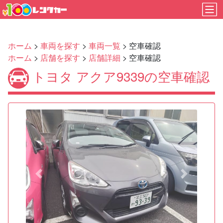
ホーム
>
車両を探す
>
車両一覧
> 空車確認
ホーム
>
店舗を探す
>
店舗詳細
> 空車確認
トヨタ アクア9339の空車確認
Previous
Next