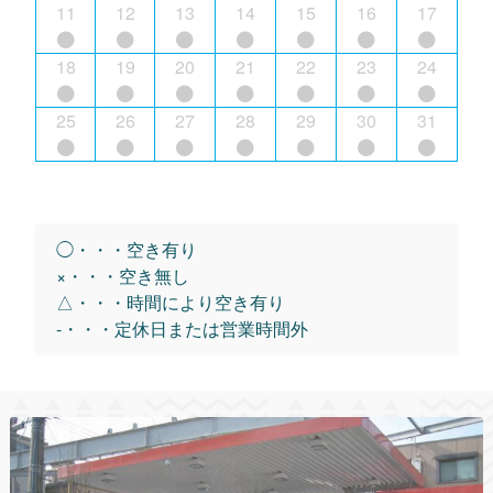
11
12
13
14
15
16
17
18
19
20
21
22
23
24
25
26
27
28
29
30
31
◯・・・空き有り
×・・・空き無し
△・・・時間により空き有り
-・・・定休日または営業時間外