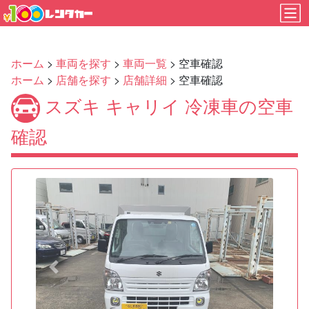
ホーム
>
車両を探す
>
車両一覧
> 空車確認
ホーム
>
店舗を探す
>
店舗詳細
> 空車確認
スズキ キャリイ 冷凍車の空車
確認
Previous
Next