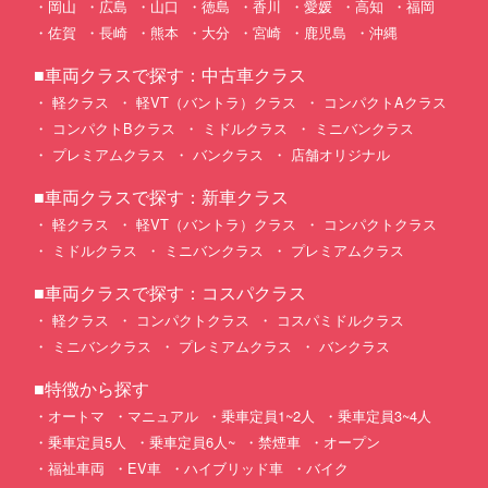
岡山
広島
山口
徳島
香川
愛媛
高知
福岡
佐賀
長崎
熊本
大分
宮崎
鹿児島
沖縄
■車両クラスで探す：中古車クラス
軽クラス
軽VT（バントラ）クラス
コンパクトAクラス
コンパクトBクラス
ミドルクラス
ミニバンクラス
プレミアムクラス
バンクラス
店舗オリジナル
■車両クラスで探す：新車クラス
軽クラス
軽VT（バントラ）クラス
コンパクトクラス
ミドルクラス
ミニバンクラス
プレミアムクラス
■車両クラスで探す：コスパクラス
軽クラス
コンパクトクラス
コスパミドルクラス
ミニバンクラス
プレミアムクラス
バンクラス
■特徴から探す
オートマ
マニュアル
乗車定員1~2人
乗車定員3~4人
乗車定員5人
乗車定員6人~
禁煙車
オープン
福祉車両
EV車
ハイブリッド車
バイク