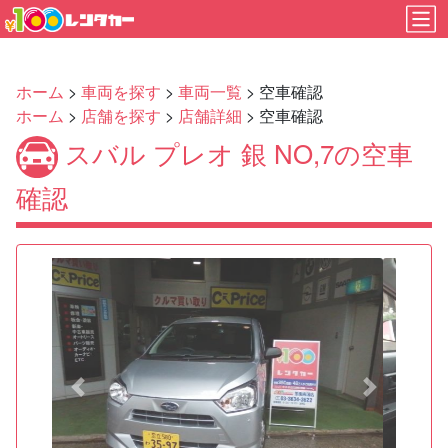
ホーム
>
車両を探す
>
車両一覧
> 空車確認
ホーム
>
店舗を探す
>
店舗詳細
> 空車確認
スバル プレオ 銀 NO,7の空車
確認
Previous
Next