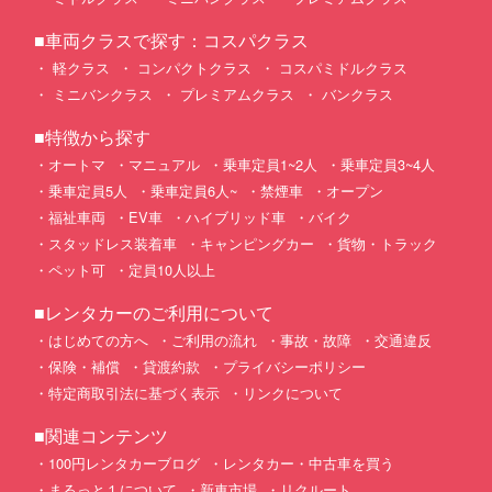
■車両クラスで探す：コスパクラス
軽クラス
コンパクトクラス
コスパミドルクラス
ミニバンクラス
プレミアムクラス
バンクラス
■特徴から探す
オートマ
マニュアル
乗車定員1~2人
乗車定員3~4人
乗車定員5人
乗車定員6人~
禁煙車
オープン
福祉車両
EV車
ハイブリッド車
バイク
スタッドレス装着車
キャンピングカー
貨物・トラック
ペット可
定員10人以上
■レンタカーのご利用について
はじめての方へ
ご利用の流れ
事故・故障
交通違反
保険・補償
貸渡約款
プライバシーポリシー
特定商取引法に基づく表示
リンクについて
■関連コンテンツ
100円レンタカーブログ
レンタカー・中古車を買う
まるっと１について
新車市場
リクルート