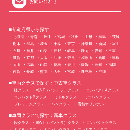
お問い合わせ
■都道府県から探す
北海道
青森
岩手
宮城
秋田
山形
福島
茨城
栃木
群馬
埼玉
千葉
東京
神奈川
新潟
富山
石川
福井
山梨
長野
岐阜
静岡
愛知
三重
滋賀
京都
大阪
兵庫
奈良
和歌山
鳥取
島根
岡山
広島
山口
徳島
香川
愛媛
高知
福岡
佐賀
長崎
熊本
大分
宮崎
鹿児島
沖縄
■車両クラスで探す：中古車クラス
軽クラス
軽VT（バントラ）クラス
コンパクトAクラス
コンパクトBクラス
ミドルクラス
ミニバンクラス
プレミアムクラス
バンクラス
店舗オリジナル
■車両クラスで探す：新車クラス
軽クラス
軽VT（バントラ）クラス
コンパクトクラス
ミドルクラス
ミニバンクラス
プレミアムクラス