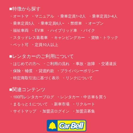
■特徴から探す
オートマ
マニュアル
乗車定員1~2人
乗車定員3~4人
乗車定員5人
乗車定員6人~
禁煙車
オープン
福祉車両
EV車
ハイブリッド車
バイク
スタッドレス装着車
キャンピングカー
貨物・トラック
ペット可
定員10人以上
■レンタカーのご利用について
はじめての方へ
ご利用の流れ
事故・故障
交通違反
保険・補償
貸渡約款
プライバシーポリシー
特定商取引法に基づく表示
リンクについて
■関連コンテンツ
100円レンタカーブログ
レンタカー・中古車を買う
まるっと１について
新車市場
リクルート
サイトマップ
加盟店ログイン
加盟店募集