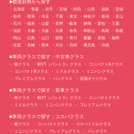
■都道府県から探す
北海道
青森
岩手
宮城
秋田
山形
福島
茨城
栃木
群馬
埼玉
千葉
東京
神奈川
新潟
富山
石川
福井
山梨
長野
岐阜
静岡
愛知
三重
滋賀
京都
大阪
兵庫
奈良
和歌山
鳥取
島根
岡山
広島
山口
徳島
香川
愛媛
高知
福岡
佐賀
長崎
熊本
大分
宮崎
鹿児島
沖縄
■車両クラスで探す：中古車クラス
軽クラス
軽VT（バントラ）クラス
コンパクトAクラス
コンパクトBクラス
ミドルクラス
ミニバンクラス
プレミアムクラス
バンクラス
店舗オリジナル
■車両クラスで探す：新車クラス
軽クラス
軽VT（バントラ）クラス
コンパクトクラス
ミドルクラス
ミニバンクラス
プレミアムクラス
■車両クラスで探す：コスパクラス
軽クラス
コンパクトクラス
コスパミドルクラス
ミニバンクラス
プレミアムクラス
バンクラス