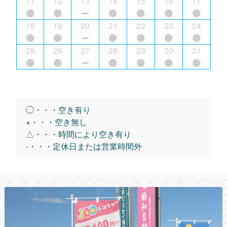
11
12
13
14
15
16
17
18
19
20
21
22
23
24
25
26
27
28
29
30
31
◯・・・空き有り
×・・・空き無し
△・・・時間により空き有り
-・・・定休日または営業時間外