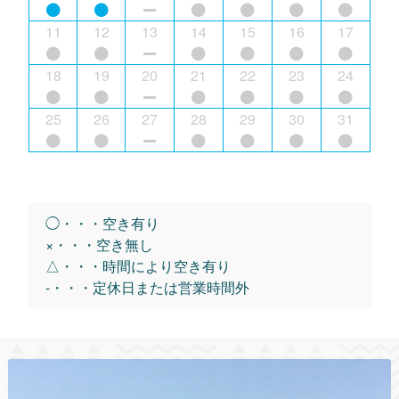
11
12
13
14
15
16
17
18
19
20
21
22
23
24
25
26
27
28
29
30
31
◯・・・空き有り
×・・・空き無し
△・・・時間により空き有り
-・・・定休日または営業時間外