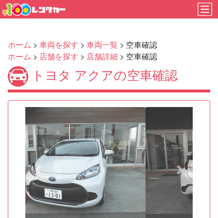
ホーム
>
車両を探す
>
車両一覧
> 空車確認
ホーム
>
店舗を探す
>
店舗詳細
> 空車確認
トヨタ アクアの空車確認
Previous
Next