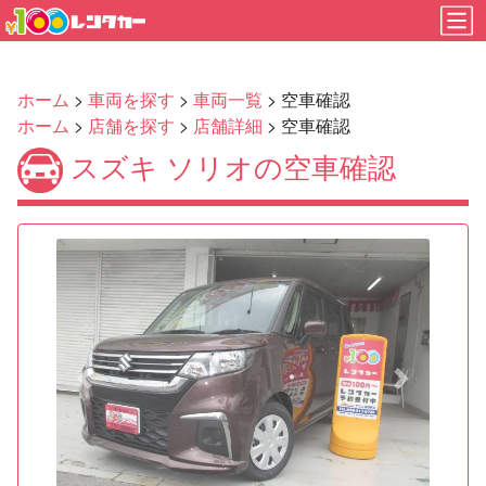
ホーム
>
車両を探す
>
車両一覧
> 空車確認
ホーム
>
店舗を探す
>
店舗詳細
> 空車確認
スズキ ソリオの空車確認
Previous
Next