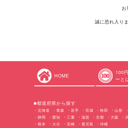
お
誠に恐れ入り
100
HOME
ーと
■都道府県から探す
北海道
青森
岩手
宮城
秋田
山形
静岡
愛知
三重
滋賀
京都
大阪
熊本
大分
宮崎
鹿児島
沖縄