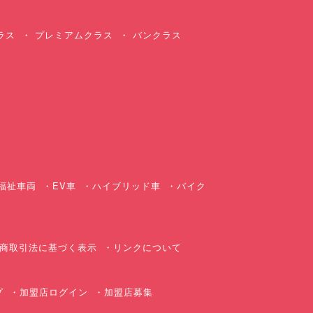
ラス
プレミアムクラス
バンクラス
ス
福祉車両
EV車
ハイブリッド車
バイク
商取引法に基づく表示
リンクについて
プ
加盟店ログイン
加盟店募集