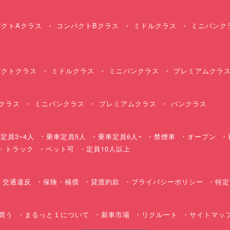
クトAクラス
コンパクトBクラス
ミドルクラス
ミニバンク
クトクラス
ミドルクラス
ミニバンクラス
プレミアムクラ
クラス
ミニバンクラス
プレミアムクラス
バンクラス
定員3~4人
乗車定員5人
乗車定員6人~
禁煙車
オープン
・トラック
ペット可
定員10人以上
交通違反
保険・補償
貸渡約款
プライバシーポリシー
特定
買う
まるっと１について
新車市場
リクルート
サイトマッ