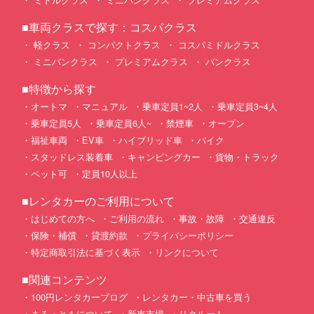
■車両クラスで探す：コスパクラス
軽クラス
コンパクトクラス
コスパミドルクラス
ミニバンクラス
プレミアムクラス
バンクラス
■特徴から探す
オートマ
マニュアル
乗車定員1~2人
乗車定員3~4人
乗車定員5人
乗車定員6人~
禁煙車
オープン
福祉車両
EV車
ハイブリッド車
バイク
スタッドレス装着車
キャンピングカー
貨物・トラック
ペット可
定員10人以上
■レンタカーのご利用について
はじめての方へ
ご利用の流れ
事故・故障
交通違反
保険・補償
貸渡約款
プライバシーポリシー
特定商取引法に基づく表示
リンクについて
■関連コンテンツ
100円レンタカーブログ
レンタカー・中古車を買う
まるっと１について
新車市場
リクルート