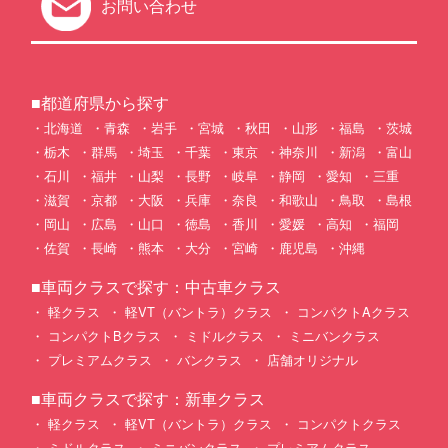
お問い合わせ
■都道府県から探す
北海道
青森
岩手
宮城
秋田
山形
福島
茨城
栃木
群馬
埼玉
千葉
東京
神奈川
新潟
富山
石川
福井
山梨
長野
岐阜
静岡
愛知
三重
滋賀
京都
大阪
兵庫
奈良
和歌山
鳥取
島根
岡山
広島
山口
徳島
香川
愛媛
高知
福岡
佐賀
長崎
熊本
大分
宮崎
鹿児島
沖縄
■車両クラスで探す：中古車クラス
軽クラス
軽VT（バントラ）クラス
コンパクトAクラス
コンパクトBクラス
ミドルクラス
ミニバンクラス
プレミアムクラス
バンクラス
店舗オリジナル
■車両クラスで探す：新車クラス
軽クラス
軽VT（バントラ）クラス
コンパクトクラス
ミドルクラス
ミニバンクラス
プレミアムクラス