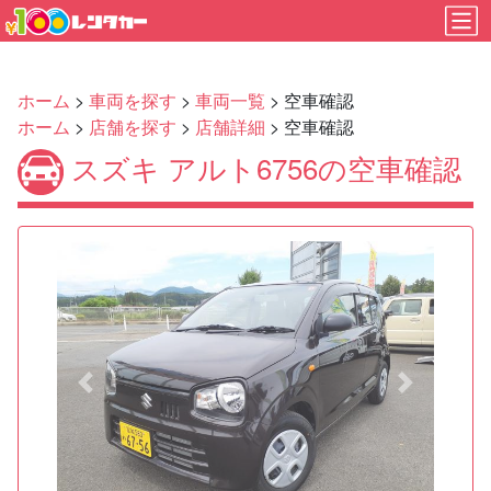
ホーム
>
車両を探す
>
車両一覧
> 空車確認
ホーム
>
店舗を探す
>
店舗詳細
> 空車確認
スズキ アルト6756の空車確認
Previous
Next