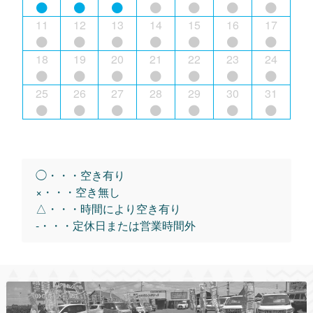
11
12
13
14
15
16
17
18
19
20
21
22
23
24
25
26
27
28
29
30
31
◯・・・空き有り
×・・・空き無し
△・・・時間により空き有り
-・・・定休日または営業時間外