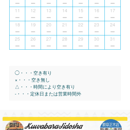
11
12
13
14
15
16
17
18
19
20
21
22
23
24
25
26
27
28
29
30
31
◯・・・空き有り
×・・・空き無し
△・・・時間により空き有り
-・・・定休日または営業時間外