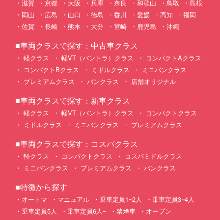
滋賀
京都
大阪
兵庫
奈良
和歌山
鳥取
島根
岡山
広島
山口
徳島
香川
愛媛
高知
福岡
佐賀
長崎
熊本
大分
宮崎
鹿児島
沖縄
■車両クラスで探す：中古車クラス
軽クラス
軽VT（バントラ）クラス
コンパクトAクラス
コンパクトBクラス
ミドルクラス
ミニバンクラス
プレミアムクラス
バンクラス
店舗オリジナル
■車両クラスで探す：新車クラス
軽クラス
軽VT（バントラ）クラス
コンパクトクラス
ミドルクラス
ミニバンクラス
プレミアムクラス
■車両クラスで探す：コスパクラス
軽クラス
コンパクトクラス
コスパミドルクラス
ミニバンクラス
プレミアムクラス
バンクラス
■特徴から探す
オートマ
マニュアル
乗車定員1~2人
乗車定員3~4人
乗車定員5人
乗車定員6人~
禁煙車
オープン