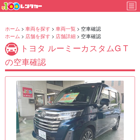
ホーム
>
車両を探す
>
車両一覧
> 空車確認
ホーム
>
店舗を探す
>
店舗詳細
> 空車確認
トヨタ ルーミーカスタムG T
の空車確認
Previous
Next