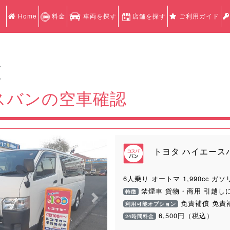
Home
料金
車両を探す
店舗を探す
ご利用ガイド
認
認
スバンの空車確認
トヨタ ハイエース
6人乗り オートマ 1,990cc ガソ
禁煙車 貨物・商用 引越しに
特徴
Next
免責補償 免責
利用可能オプション
6,500円（税込）
24時間料金