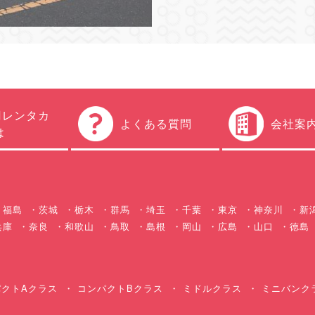
円レンタカ
よくある質問
会社案
は
福島
茨城
栃木
群馬
埼玉
千葉
東京
神奈川
新
兵庫
奈良
和歌山
鳥取
島根
岡山
広島
山口
徳島
クトAクラス
コンパクトBクラス
ミドルクラス
ミニバンク