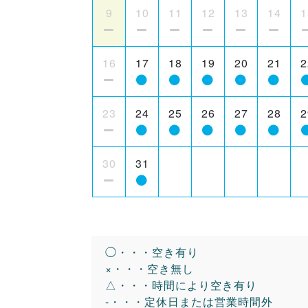
9
10
11
12
13
14
1
16
17
18
19
20
21
2
23
24
25
26
27
28
2
30
31
◯・・・空き有り
×・・・空き無し
△・・・時間により空き有り
-・・・定休日または営業時間外