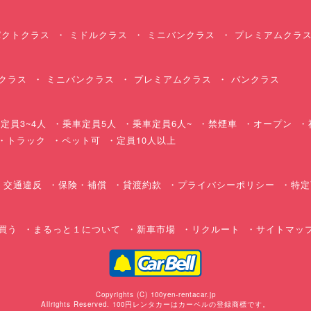
クトクラス
ミドルクラス
ミニバンクラス
プレミアムクラ
クラス
ミニバンクラス
プレミアムクラス
バンクラス
定員3~4人
乗車定員5人
乗車定員6人~
禁煙車
オープン
・トラック
ペット可
定員10人以上
交通違反
保険・補償
貸渡約款
プライバシーポリシー
特定
買う
まるっと１について
新車市場
リクルート
サイトマッ
Copyrights (C) 100yen-rentacar.jp
Allrights Reserved. 100円レンタカーはカーベルの登録商標です。