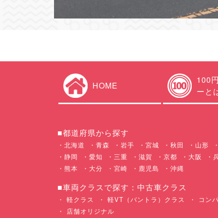
100
HOME
ーと
■都道府県から探す
北海道
青森
岩手
宮城
秋田
山形
静岡
愛知
三重
滋賀
京都
大阪
熊本
大分
宮崎
鹿児島
沖縄
■車両クラスで探す：中古車クラス
軽クラス
軽VT（バントラ）クラス
コンパ
店舗オリジナル