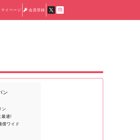
マイページ
会員登録
バン
リン
最適!
補償ワイド