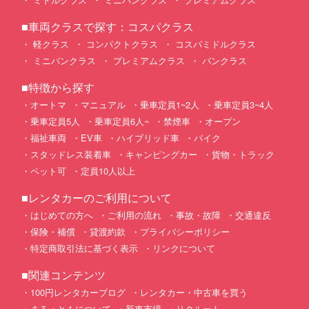
■車両クラスで探す：コスパクラス
軽クラス
コンパクトクラス
コスパミドルクラス
ミニバンクラス
プレミアムクラス
バンクラス
■特徴から探す
オートマ
マニュアル
乗車定員1~2人
乗車定員3~4人
乗車定員5人
乗車定員6人~
禁煙車
オープン
福祉車両
EV車
ハイブリッド車
バイク
スタッドレス装着車
キャンピングカー
貨物・トラック
ペット可
定員10人以上
■レンタカーのご利用について
はじめての方へ
ご利用の流れ
事故・故障
交通違反
保険・補償
貸渡約款
プライバシーポリシー
特定商取引法に基づく表示
リンクについて
■関連コンテンツ
100円レンタカーブログ
レンタカー・中古車を買う
まるっと１について
新車市場
リクルート