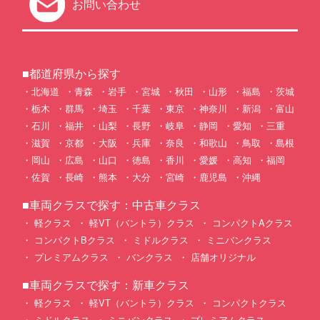
お問い合わせ
■都道府県から探す
北海道
青森
岩手
宮城
秋田
山形
福島
茨城
栃木
群馬
埼玉
千葉
東京
神奈川
新潟
富山
石川
福井
山梨
長野
岐阜
静岡
愛知
三重
滋賀
京都
大阪
兵庫
奈良
和歌山
鳥取
島根
岡山
広島
山口
徳島
香川
愛媛
高知
福岡
佐賀
長崎
熊本
大分
宮崎
鹿児島
沖縄
■車両クラスで探す：中古車クラス
軽クラス
軽VT（バントラ）クラス
コンパクトAクラス
コンパクトBクラス
ミドルクラス
ミニバンクラス
プレミアムクラス
バンクラス
店舗オリジナル
■車両クラスで探す：新車クラス
軽クラス
軽VT（バントラ）クラス
コンパクトクラス
ミドルクラス
ミニバンクラス
プレミアムクラス