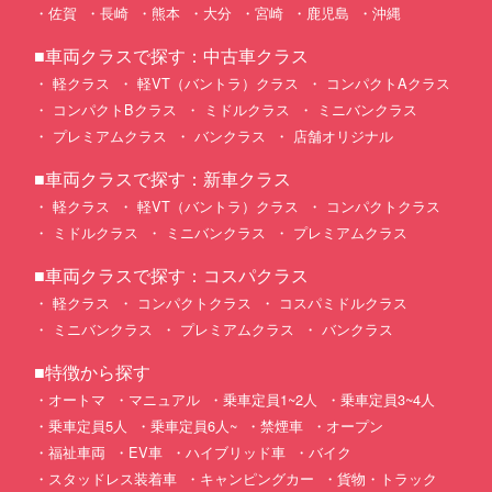
佐賀
長崎
熊本
大分
宮崎
鹿児島
沖縄
■車両クラスで探す：中古車クラス
軽クラス
軽VT（バントラ）クラス
コンパクトAクラス
コンパクトBクラス
ミドルクラス
ミニバンクラス
プレミアムクラス
バンクラス
店舗オリジナル
■車両クラスで探す：新車クラス
軽クラス
軽VT（バントラ）クラス
コンパクトクラス
ミドルクラス
ミニバンクラス
プレミアムクラス
■車両クラスで探す：コスパクラス
軽クラス
コンパクトクラス
コスパミドルクラス
ミニバンクラス
プレミアムクラス
バンクラス
■特徴から探す
オートマ
マニュアル
乗車定員1~2人
乗車定員3~4人
乗車定員5人
乗車定員6人~
禁煙車
オープン
福祉車両
EV車
ハイブリッド車
バイク
スタッドレス装着車
キャンピングカー
貨物・トラック