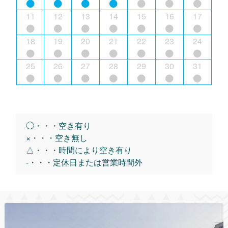
11
12
13
14
15
16
17
18
19
20
21
22
23
24
25
26
27
28
29
30
31
◯・・・空き有り
×・・・空き無し
△・・・時間により空き有り
-・・・定休日または営業時間外