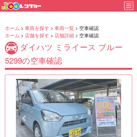
ホーム
>
車両を探す
>
車両一覧
> 空車確認
ホーム
>
店舗を探す
>
店舗詳細
> 空車確認
ダイハツ ミライース ブルー
5299の空車確認
Previous
Next