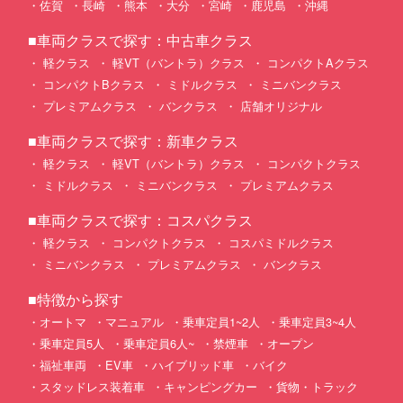
佐賀
長崎
熊本
大分
宮崎
鹿児島
沖縄
■車両クラスで探す：中古車クラス
軽クラス
軽VT（バントラ）クラス
コンパクトAクラス
コンパクトBクラス
ミドルクラス
ミニバンクラス
プレミアムクラス
バンクラス
店舗オリジナル
■車両クラスで探す：新車クラス
軽クラス
軽VT（バントラ）クラス
コンパクトクラス
ミドルクラス
ミニバンクラス
プレミアムクラス
■車両クラスで探す：コスパクラス
軽クラス
コンパクトクラス
コスパミドルクラス
ミニバンクラス
プレミアムクラス
バンクラス
■特徴から探す
オートマ
マニュアル
乗車定員1~2人
乗車定員3~4人
乗車定員5人
乗車定員6人~
禁煙車
オープン
福祉車両
EV車
ハイブリッド車
バイク
スタッドレス装着車
キャンピングカー
貨物・トラック