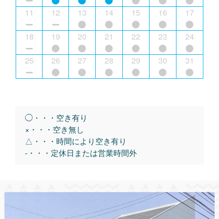
11
12
13
14
15
16
17
18
19
20
21
22
23
24
25
26
27
28
29
30
31
◯・・・空き有り
×・・・空き無し
△・・・時間により空き有り
-・・・定休日または営業時間外