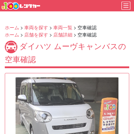
ホーム
>
車両を探す
>
車両一覧
> 空車確認
ホーム
>
店舗を探す
>
店舗詳細
> 空車確認
ダイハツ ムーヴキャンバスの
空車確認
Previous
Next