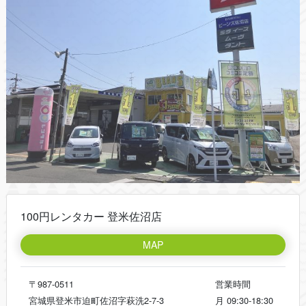
100円レンタカー 登米佐沼店
MAP
〒987-0511
営業時間
宮城県登米市迫町佐沼字萩洗2-7-3
月
09:30-18:30