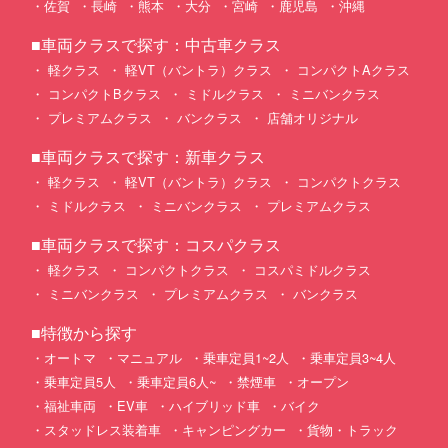
佐賀
長崎
熊本
大分
宮崎
鹿児島
沖縄
■車両クラスで探す：中古車クラス
軽クラス
軽VT（バントラ）クラス
コンパクトAクラス
コンパクトBクラス
ミドルクラス
ミニバンクラス
プレミアムクラス
バンクラス
店舗オリジナル
■車両クラスで探す：新車クラス
軽クラス
軽VT（バントラ）クラス
コンパクトクラス
ミドルクラス
ミニバンクラス
プレミアムクラス
■車両クラスで探す：コスパクラス
軽クラス
コンパクトクラス
コスパミドルクラス
ミニバンクラス
プレミアムクラス
バンクラス
■特徴から探す
オートマ
マニュアル
乗車定員1~2人
乗車定員3~4人
乗車定員5人
乗車定員6人~
禁煙車
オープン
福祉車両
EV車
ハイブリッド車
バイク
スタッドレス装着車
キャンピングカー
貨物・トラック