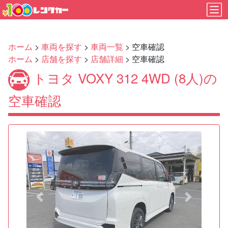
ホーム
>
車両を探す
>
車両一覧
> 空車確認
ホーム
>
店舗を探す
>
店舗詳細
> 空車確認
トヨタ VOXY 312 4WD (8人)の
空車確認
Previous
Next