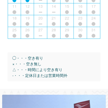
11
12
13
14
15
16
17
18
19
20
21
22
23
24
25
26
27
28
29
30
31
◯・・・空き有り
×・・・空き無し
△・・・時間により空き有り
-・・・定休日または営業時間外